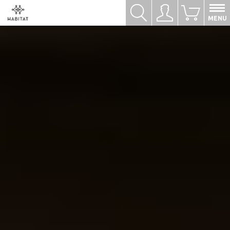
Hledat
Přihlásit se
0
MENU