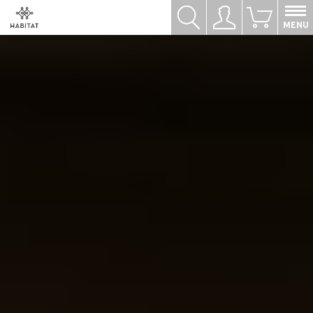
Hledat
Přihlásit se
0
MENU