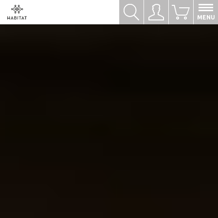
Hledat
Přihlásit se
0
MENU