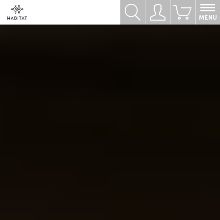
Hledat
Přihlásit se
0
MENU