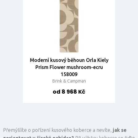
Moderní kusový běhoun Orla Kiely
Prism Flower mushroom-ecru
158009
Brink & Campman
od 8 968 Kč
Přemýšlíte o pořízení kusového koberce a nevíte,
jak se
zorientovat v široké nabídce?
Při výběru koberce se řiďte