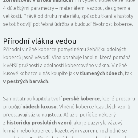
4 důležitými parametry – materiálem, vazbou, designem a
velikostí. Právě od druhu materiálu, způsobu tkaní a hustoty
se totiž odvíjí potřebná údržba a budoucí životnost koberce.
Přírodní vlákna vedou
Přírodní vlněné koberce pomyslnému žebříčku odolných
koberců jasně vévodí. Vlna obsahuje lanolin, která pomáhá
k větší pružnosti a odolnosti kobercového vlákna. Vlněné
kusové koberce u nás koupíte jak
v tlumených tónech
, tak
v pestrých barvách
.
Samostatnou kapitolu tvoří
perské koberce
, které prostoru
propůjčí
nádech luxusu
. Vlněné koberce klasických vzorů
představují sázku na jistotu. Ať už si pořídíte některý
z
historicky proslulých vzorů
jako je pazyryk, vázový
kirmán nebo koberec s kazetovým vzorem, rozhodně se