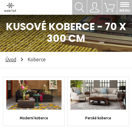
Hledat
Přihlásit se
0
MENU
KUSOVÉ KOBERCE - 70 X
300 CM
Úvod
Koberce
Moderní koberce
Perské koberce