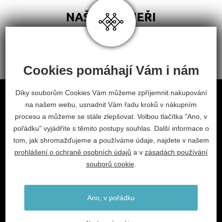
NAŠI PARTNEŘI
Cookies pomáhají Vám i nám
Obchodní podmínky
Díky souborům Cookies Vám můžeme zpříjemnit nakupování
na našem webu, usnadnit Vám řadu kroků v nákupním
Odstoupení od smlouvy
procesu a můžeme se stále zlepšovat. Volbou tlačítka "Ano, v
Nastavení cookies
pořádku" vyjádříte s těmito postupy souhlas. Další informace o
facebook
instagram
tom, jak shromažďujeme a používáme údaje, najdete v našem
prohlášení o ochraně osobních údajů
a v
zásadách používání
2026 © Habitat, a.s.
souborů cookie
.
V.Nezvala 977, 675 71 Náměšť nad Oslavou.
info@habitat-cz.cz
Ano, v pořádku
+420 568 620 101 (prodejna)
+420 568 620 541 (kancelář)