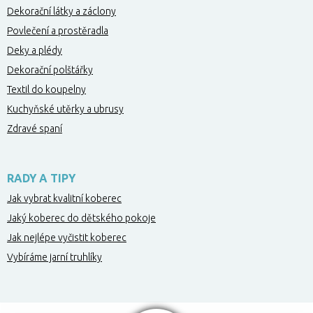
Dekorační látky a záclony
Povlečení a prostěradla
Deky a plédy
Dekorační polštářky
Textil do koupelny
Kuchyňské utěrky a ubrusy
Zdravé spaní
RADY A TIPY
Jak vybrat kvalitní koberec
Jaký koberec do dětského pokoje
Jak nejlépe vyčistit koberec
Vybíráme jarní truhlíky