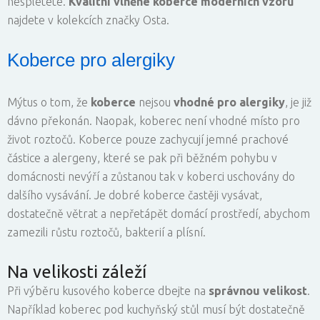
nespletete.
Kvalitní vlněné
koberce moderních vzorů
najdete v kolekcích značky Osta.
Koberce pro alergiky
Mýtus o tom, že
koberce
nejsou
vhodné pro alergiky
, je již
dávno překonán. Naopak, koberec není vhodné místo pro
život roztočů. Koberce pouze zachycují jemné prachové
částice a alergeny, které se pak při běžném pohybu v
domácnosti nevýří a zůstanou tak v koberci uschovány do
dalšího vysávání. Je dobré koberce častěji vysávat,
dostatečně větrat a nepřetápět domácí prostředí, abychom
zamezili růstu roztočů, bakterií a plísní.
Na velikosti záleží
Při výběru kusového koberce dbejte na
správnou velikost
.
Například koberec pod kuchyňský stůl musí být dostatečně