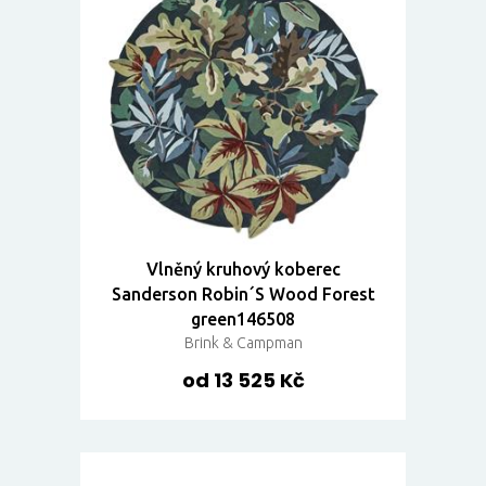
Vlněný kruhový koberec
Sanderson Robin´S Wood Forest
green146508
Brink & Campman
od 13 525 Kč