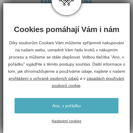
KAMENNÁ PRODEJNA
Navštivte nás. Rádi Vás uvidíme v naší
prodejně v Náměšti n. Oslavou.
Cookies pomáhají Vám i nám
Díky souborům Cookies Vám můžeme zpříjemnit nakupování
na našem webu, usnadnit Vám řadu kroků v nákupním
procesu a můžeme se stále zlepšovat. Volbou tlačítka "Ano, v
pořádku" vyjádříte s těmito postupy souhlas. Další informace o
tom, jak shromažďujeme a používáme údaje, najdete v našem
SERVIS
prohlášení o ochraně osobních údajů
a v
zásadách používání
Náš vyškolený personál Vám poradí a
souborů cookie
.
doporučí jen to nejlepší.
Ano, v pořádku
Nastavení cookies