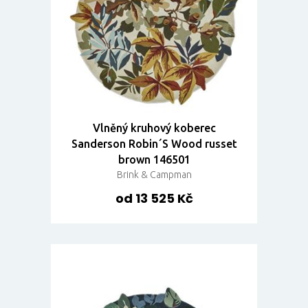
Vlněný kruhový koberec
Sanderson Robin´S Wood russet
brown 146501
Brink & Campman
od 13 525 Kč