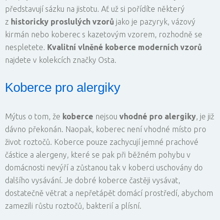
představují sázku na jistotu. Ať už si pořídíte některý
z
historicky proslulých vzorů
jako je pazyryk, vázový
kirmán nebo koberec s kazetovým vzorem, rozhodně se
nespletete.
Kvalitní vlněné
koberce moderních vzorů
najdete v kolekcích značky Osta.
Koberce pro alergiky
Mýtus o tom, že
koberce
nejsou
vhodné pro alergiky
, je již
dávno překonán. Naopak, koberec není vhodné místo pro
život roztočů. Koberce pouze zachycují jemné prachové
částice a alergeny, které se pak při běžném pohybu v
domácnosti nevýří a zůstanou tak v koberci uschovány do
dalšího vysávání. Je dobré koberce častěji vysávat,
dostatečně větrat a nepřetápět domácí prostředí, abychom
zamezili růstu roztočů, bakterií a plísní.