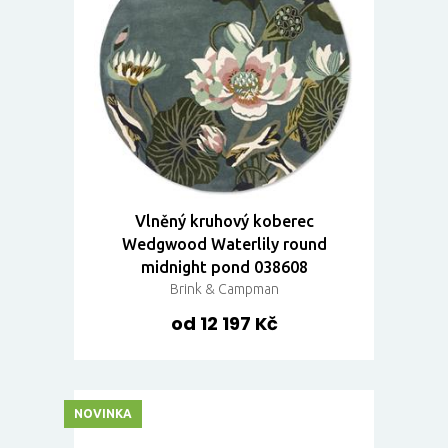
Vlněný kruhový koberec
Wedgwood Waterlily round
midnight pond 038608
Brink & Campman
od 12 197 Kč
NOVINKA