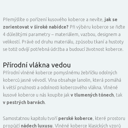
Přemýšlíte o pořízení kusového koberce a nevíte,
jak se
zorientovat v široké nabídce?
Při výběru koberce se řiďte
4 důležitými parametry – materiálem, vazbou, designem a
velikostí. Právě od druhu materiálu, způsobu tkaní a hustoty
se totiž odvíjí potřebná údržba a budoucí životnost koberce.
Přírodní vlákna vedou
Přírodní vlněné koberce pomyslnému žebříčku odolných
koberců jasně vévodí. Vlna obsahuje lanolin, která pomáhá
k větší pružnosti a odolnosti kobercového vlákna. Vlněné
kusové koberce u nás koupíte jak
v tlumených tónech
, tak
v pestrých barvách
.
Samostatnou kapitolu tvoří
perské koberce
, které prostoru
propůjčí
nádech luxusu
. Vlněné koberce klasických vzorů