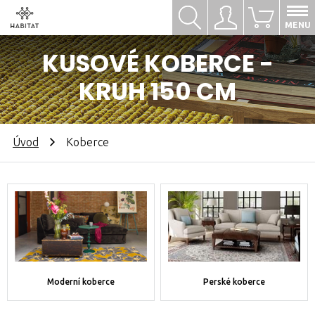
Hledat
Přihlásit se
0
MENU
KUSOVÉ KOBERCE -
KRUH 150 CM
Úvod
Koberce
Moderní koberce
Perské koberce