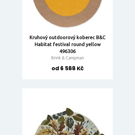
Kruhový outdoorový koberec B&C
Habitat festival round yellow
496306
Brink & Campman
od 6 588 Kč