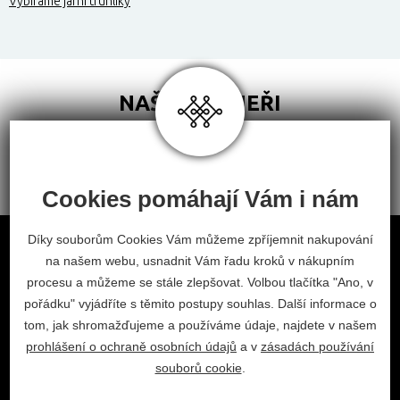
Vybíráme jarní truhlíky
NAŠI PARTNEŘI
Cookies pomáhají Vám i nám
Obchodní podmínky
Díky souborům Cookies Vám můžeme zpříjemnit nakupování
na našem webu, usnadnit Vám řadu kroků v nákupním
Odstoupení od smlouvy
procesu a můžeme se stále zlepšovat. Volbou tlačítka "Ano, v
Nastavení cookies
pořádku" vyjádříte s těmito postupy souhlas. Další informace o
facebook
instagram
tom, jak shromažďujeme a používáme údaje, najdete v našem
prohlášení o ochraně osobních údajů
a v
zásadách používání
2026 © Habitat, a.s.
souborů cookie
.
V.Nezvala 977, 675 71 Náměšť nad Oslavou.