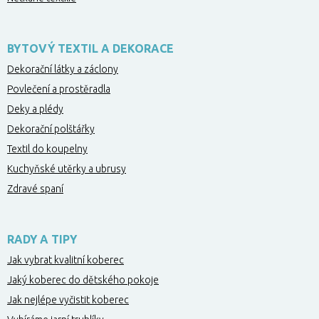
BYTOVÝ TEXTIL A DEKORACE
Dekorační látky a záclony
Povlečení a prostěradla
Deky a plédy
Dekorační polštářky
Textil do koupelny
Kuchyňské utěrky a ubrusy
Zdravé spaní
RADY A TIPY
Jak vybrat kvalitní koberec
Jaký koberec do dětského pokoje
Jak nejlépe vyčistit koberec