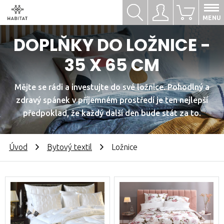
Hledat
Přihlásit se
0
MENU
DOPLŇKY DO LOŽNICE -
35 X 65 CM
Mějte se rádi a investujte do své ložnice. Pohodlný a
zdravý spánek v příjemném prostředí je ten nejlepší
předpoklad, že každý další den bude stát za to.
Úvod
Bytový textil
Ložnice