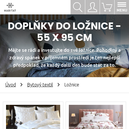
Hledat
Přihlásit se
0
MENU
DOPLŇKY DO LOŽNICE -
55 X 95 CM
Mějte se rádi a investujte do své ložnice. Pohodlný a
zdravý spánek v příjemném prostředí je ten nejlepší
předpoklad, že každý další den bude stát za to.
Úvod
Bytový textil
Ložnice