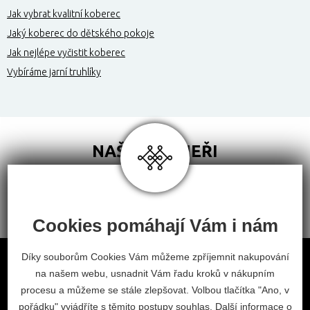
Jak vybrat kvalitní koberec
Jaký koberec do dětského pokoje
Jak nejlépe vyčistit koberec
Vybíráme jarní truhlíky
NAŠI PARTNEŘI
Cookies pomáhají Vám i nám
Obchodní podmínky
Díky souborům Cookies Vám můžeme zpříjemnit nakupování
na našem webu, usnadnit Vám řadu kroků v nákupním
Odstoupení od smlouvy
procesu a můžeme se stále zlepšovat. Volbou tlačítka "Ano, v
Nastavení cookies
pořádku" vyjádříte s těmito postupy souhlas. Další informace o