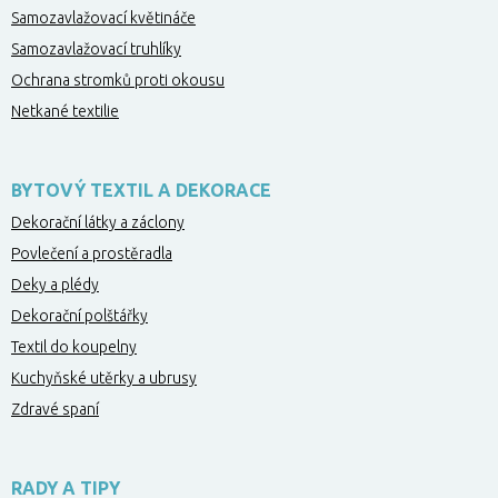
Samozavlažovací květináče
Samozavlažovací truhlíky
Ochrana stromků proti okousu
Netkané textilie
BYTOVÝ TEXTIL A DEKORACE
Dekorační látky a záclony
Povlečení a prostěradla
Deky a plédy
Dekorační polštářky
Textil do koupelny
Kuchyňské utěrky a ubrusy
Zdravé spaní
RADY A TIPY