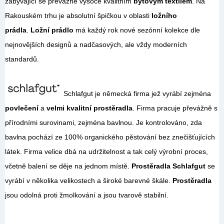
zabývající se převážně vysoce kvalitním
bytovým textilem
. Na
Rakouském trhu je absolutní špičkou v oblasti
ložního
prádla
.
Ložní prádlo
má každý rok nové sezónní kolekce dle
nejnovějších designů a nadčasových, ale vždy moderních
standardů.
Schlafgut je německá firma jež vyrábí zejména
povlečení
a
velmi kvalitní prostěradla
. Firma pracuje převážně s
přírodními surovinami, zejména bavlnou. Je kontrolováno, zda
bavlna pochází ze 100% organického pěstování bez znečišťujících
látek. Firma velice dbá na udržitelnost a tak celý výrobní proces,
včetně balení se děje na jednom místě.
Prostěradla Schlafgut
se
vyrábí v několika velikostech a široké barevné škále.
Prostěradla
jsou odolná proti žmolkování a jsou tvarově stabilní.