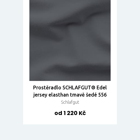
Prostěradlo SCHLAFGUT® Edel
jersey elasthan tmavě šedé 556
Schlafgut
od 1 220 Kč