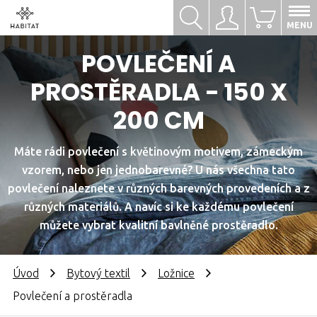
Hledat
Přihlásit se
0
MENU
POVLEČENÍ A
PROSTĚRADLA - 150 X
200 CM
Máte rádi povlečení s květinovým motivem, zámeckým
vzorem, nebo jen jednobarevné? U nás všechna tato
povlečení naleznete v různých barevných provedeních a z
různých materiálů. A navíc si ke každému povlečení
můžete vybrat kvalitní bavlněné prostěradlo.
Úvod
Bytový textil
Ložnice
Povlečení a prostěradla