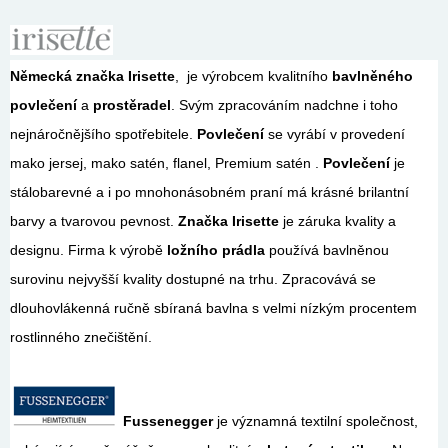
Německá značka Irisette
, je výrobcem kvalitního
bavlněného
povlečení
a
prostěradel
. Svým zpracováním nadchne i toho
nejnáročnějšího spotřebitele.
Povlečení
se vyrábí v provedení
mako jersej, mako satén,
flanel, Premium satén .
Povlečení
je
stálobarevné a i po mnohonásobném praní má krásné brilantní
barvy a tvarovou pevnost.
Značka Irisette
je záruka kvality a
designu.
Firma k výrobě
ložního prádla
používá
bavlněnou
surovinu nejvyšší kvality dostupné na trhu. Zpracovává se
dlouhovlákenná ručně sbíraná bavlna s velmi nízkým procentem
rostlinného znečištění.
Fussenegger
je významná textilní společnost,