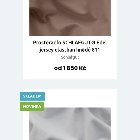
Prostěradlo SCHLAFGUT® Edel
jersey elasthan hnědé 811
Schlafgut
od 1 850 Kč
SKLADEM
NOVINKA