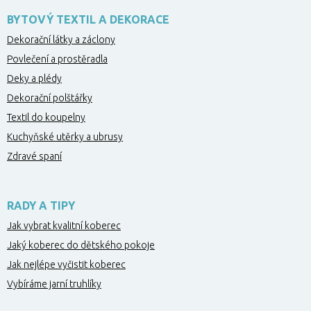
BYTOVÝ TEXTIL A DEKORACE
Dekorační látky a záclony
Povlečení a prostěradla
Deky a plédy
Dekorační polštářky
Textil do koupelny
Kuchyňské utěrky a ubrusy
Zdravé spaní
RADY A TIPY
Jak vybrat kvalitní koberec
Jaký koberec do dětského pokoje
Jak nejlépe vyčistit koberec
Vybíráme jarní truhlíky