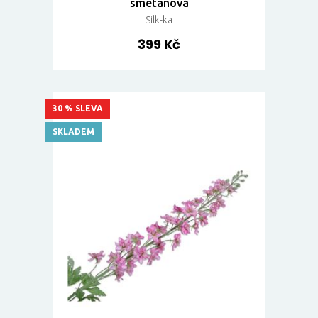
smetanová
Silk-ka
399 Kč
30 % SLEVA
SKLADEM