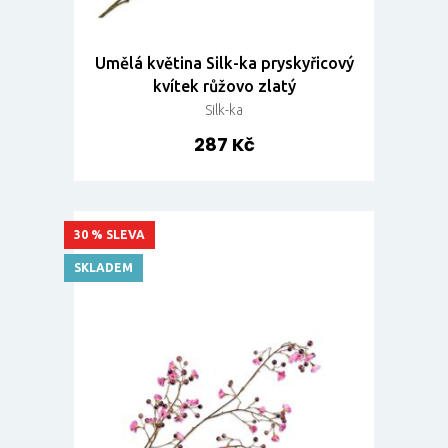
Umělá květina Silk-ka pryskyřicový
kvítek růžovo zlatý
Silk-ka
287 Kč
30 % SLEVA
SKLADEM