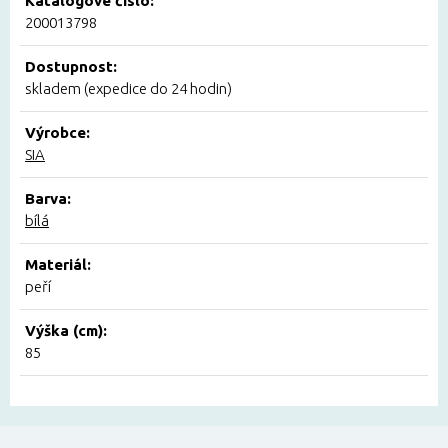
Katalogové číslo:
200013798
Dostupnost:
skladem (expedice do 24 hodin)
Výrobce:
SIA
Barva:
bílá
Materiál:
peří
Výška (cm):
85