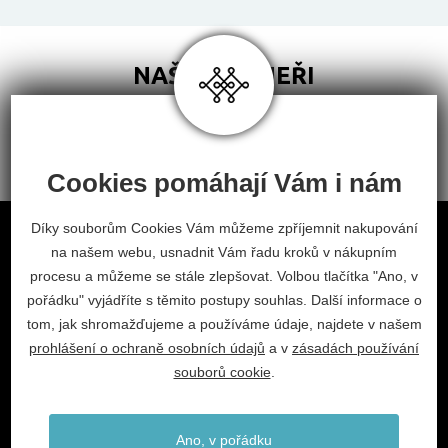
NAŠI PARTNEŘI
Cookies pomáhají Vám i nám
Obchodní podmínky
Díky souborům Cookies Vám můžeme zpříjemnit nakupování
na našem webu, usnadnit Vám řadu kroků v nákupním
Odstoupení od smlouvy
procesu a můžeme se stále zlepšovat. Volbou tlačítka "Ano, v
Nastavení cookies
pořádku" vyjádříte s těmito postupy souhlas. Další informace o
tom, jak shromažďujeme a používáme údaje, najdete v našem
facebook
instagram
prohlášení o ochraně osobních údajů
a v
zásadách používání
2026 © Habitat, a.s.
souborů cookie
.
V.Nezvala 977, 675 71 Náměšť nad Oslavou.
info@habitat-cz.cz
Ano, v pořádku
+420 568 620 101 (prodejna)