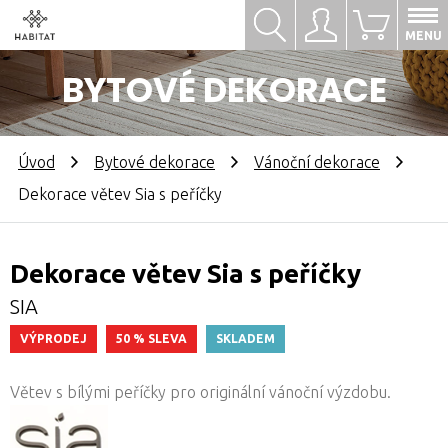
Hledat
Přihlásit se
0
MENU
BYTOVÉ DEKORACE
Úvod
Bytové dekorace
Vánoční dekorace
Dekorace větev Sia s peříčky
Dekorace větev Sia s peříčky
SIA
VÝPRODEJ
50 % SLEVA
SKLADEM
Větev s bílými peříčky pro originální vánoční výzdobu.