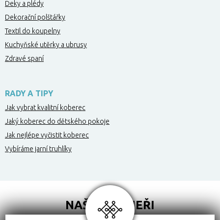
Deky a plédy
Dekorační polštářky
Textil do koupelny
Kuchyňské utěrky a ubrusy
Zdravé spaní
RADY A TIPY
Jak vybrat kvalitní koberec
Jaký koberec do dětského pokoje
Jak nejlépe vyčistit koberec
Vybíráme jarní truhlíky
NAŠI PARTNEŘI