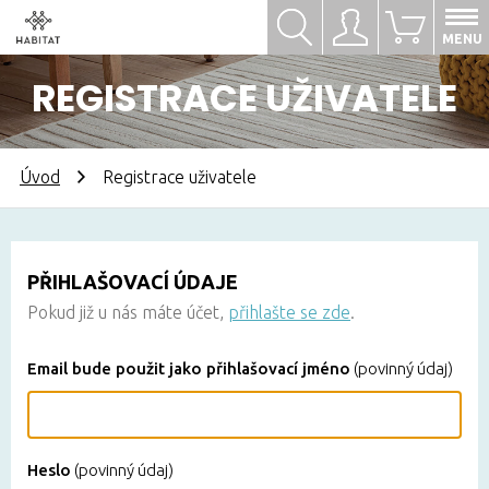
Hledat
Přihlásit se
0
MENU
REGISTRACE UŽIVATELE
Úvod
Registrace uživatele
PŘIHLAŠOVACÍ ÚDAJE
Pokud již u nás máte účet,
přihlašte se zde
.
Email bude použit jako přihlašovací jméno
(povinný údaj)
Heslo
(povinný údaj)