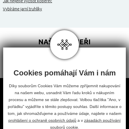
Jak nejlépe vyčistit koberec
Vybíráme jarní truhlíky
NAŠI PARTNEŘI
Cookies pomáhají Vám i nám
Obchodní podmínky
Díky souborům Cookies Vám můžeme zpříjemnit nakupování
na našem webu, usnadnit Vám řadu kroků v nákupním
Odstoupení od smlouvy
procesu a můžeme se stále zlepšovat. Volbou tlačítka "Ano, v
Nastavení cookies
pořádku" vyjádříte s těmito postupy souhlas. Další informace o
tom, jak shromažďujeme a používáme údaje, najdete v našem
facebook
instagram
prohlášení o ochraně osobních údajů
a v
zásadách používání
2026 © Habitat, a.s.
souborů cookie
.