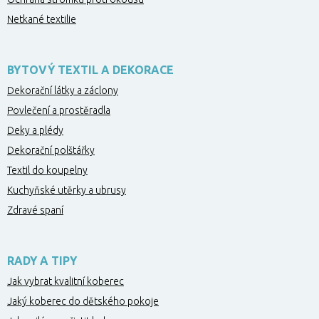
Netkané textilie
BYTOVÝ TEXTIL A DEKORACE
Dekorační látky a záclony
Povlečení a prostěradla
Deky a plédy
Dekorační polštářky
Textil do koupelny
Kuchyňské utěrky a ubrusy
Zdravé spaní
RADY A TIPY
Jak vybrat kvalitní koberec
Jaký koberec do dětského pokoje