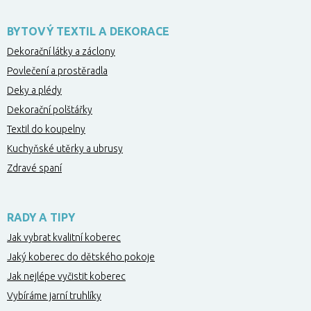
BYTOVÝ TEXTIL A DEKORACE
Dekorační látky a záclony
Povlečení a prostěradla
Deky a plédy
Dekorační polštářky
Textil do koupelny
Kuchyňské utěrky a ubrusy
Zdravé spaní
RADY A TIPY
Jak vybrat kvalitní koberec
Jaký koberec do dětského pokoje
Jak nejlépe vyčistit koberec
Vybíráme jarní truhlíky