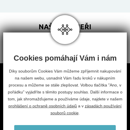
NAŠI PARTNEŘI
Cookies pomáhají Vám i nám
Obchodní podmínky
Díky souborům Cookies Vám můžeme zpříjemnit nakupování
na našem webu, usnadnit Vám řadu kroků v nákupním
Odstoupení od smlouvy
procesu a můžeme se stále zlepšovat. Volbou tlačítka "Ano, v
Nastavení cookies
pořádku" vyjádříte s těmito postupy souhlas. Další informace o
tom, jak shromažďujeme a používáme údaje, najdete v našem
facebook
instagram
prohlášení o ochraně osobních údajů
a v
zásadách používání
2026 © Habitat, a.s.
souborů cookie
.
V.Nezvala 977, 675 71 Náměšť nad Oslavou.
info@habitat-cz.cz