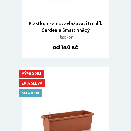
Plastkon samozavlažovací truhlík
Gardenie Smart hnědý
Plastkon
od 140 Kč
VÝPRODEJ
20 % SLEVA
SKLADEM