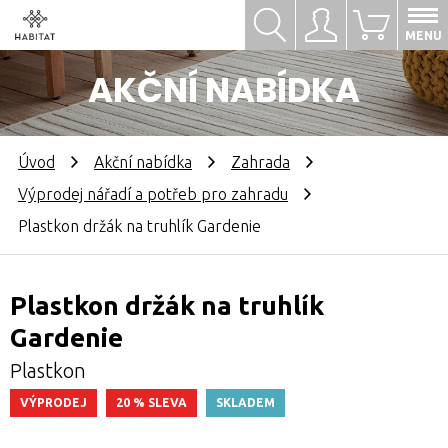
Hledat
Přihlásit se
0
MENU
AKČNÍ NABÍDKA
Úvod
Akční nabídka
Zahrada
Výprodej nářadí a potřeb pro zahradu
Plastkon držák na truhlík Gardenie
Plastkon držák na truhlík
Gardenie
Plastkon
VÝPRODEJ
20 % SLEVA
SKLADEM