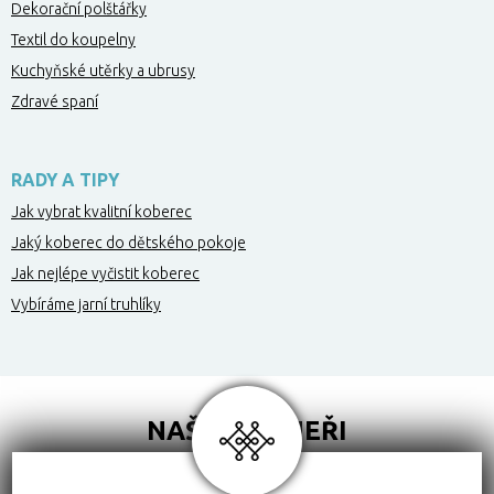
Dekorační polštářky
Textil do koupelny
Kuchyňské utěrky a ubrusy
Zdravé spaní
RADY A TIPY
Jak vybrat kvalitní koberec
Jaký koberec do dětského pokoje
Jak nejlépe vyčistit koberec
Vybíráme jarní truhlíky
NAŠI PARTNEŘI