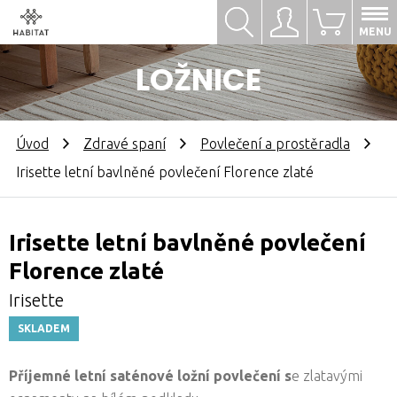
Hledat
Přihlásit se
0
MENU
LOŽNICE
Úvod
Zdravé spaní
Povlečení a prostěradla
Irisette letní bavlněné povlečení Florence zlaté
Irisette letní bavlněné povlečení
Florence zlaté
Irisette
SKLADEM
Příjemné letní saténové ložní povlečení
s
e zlatavými