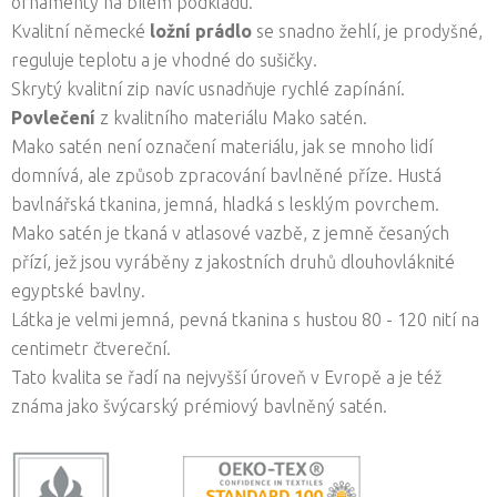
ornamenty na bílém podkladu.
Kvalitní německé
ložní prádlo
se snadno žehlí, je prodyšné,
reguluje teplotu a je vhodné do sušičky.
Skrytý kvalitní zip navíc usnadňuje rychlé zapínání.
Povlečení
z kvalitního materiálu Mako satén.
Mako satén není označení materiálu, jak se mnoho lidí
domnívá, ale způsob zpracování bavlněné příze. Hustá
bavlnářská tkanina, jemná, hladká s lesklým povrchem.
Mako satén je tkaná v atlasové vazbě, z jemně česaných
přízí, jež jsou vyráběny z jakostních druhů dlouhovláknité
egyptské bavlny.
Látka je velmi jemná, pevná tkanina s hustou 80 - 120 nití na
centimetr čtvereční.
Tato kvalita se řadí na nejvyšší úroveň v Evropě a je též
známa jako švýcarský prémiový bavlněný satén.