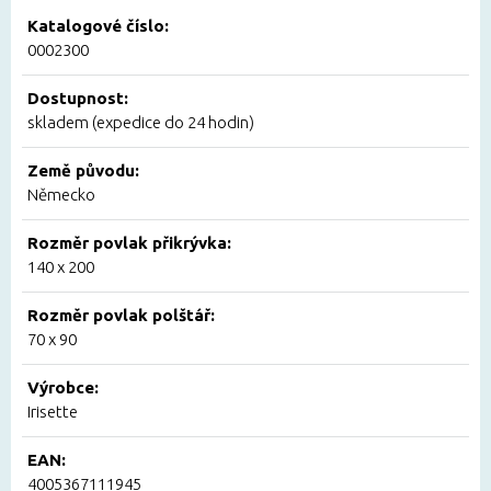
Katalogové číslo:
0002300
Dostupnost:
skladem (expedice do 24 hodin)
Země původu:
Německo
Rozměr povlak přikrývka:
140 x 200
Rozměr povlak polštář:
70 x 90
Výrobce:
Irisette
EAN:
4005367111945