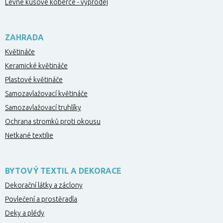
Levné kusové koberce - výprodej
ZAHRADA
Květináče
Keramické květináče
Plastové květináče
Samozavlažovací květináče
Samozavlažovací truhlíky
Ochrana stromků proti okousu
Netkané textilie
BYTOVÝ TEXTIL A DEKORACE
Dekorační látky a záclony
Povlečení a prostěradla
Deky a plédy