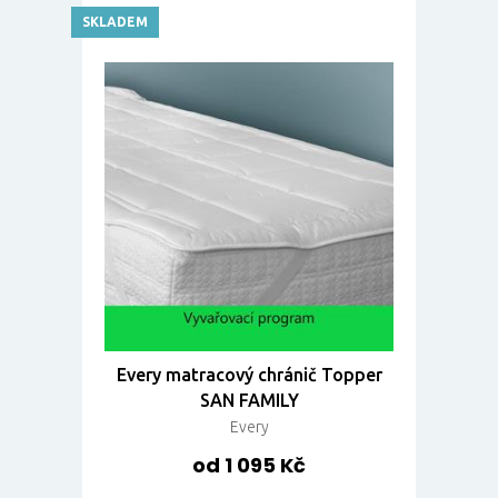
SKLADEM
Every matracový chránič Topper
SAN FAMILY
Every
od 1 095 Kč