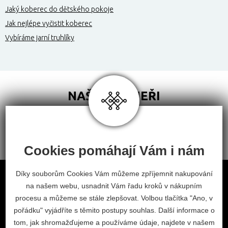
Jaký koberec do dětského pokoje
Jak nejlépe vyčistit koberec
Vybíráme jarní truhlíky
NAŠI PARTNEŘI
Cookies pomáhají Vám i nám
Obchodní podmínky
Díky souborům Cookies Vám můžeme zpříjemnit nakupování
na našem webu, usnadnit Vám řadu kroků v nákupním
Odstoupení od smlouvy
procesu a můžeme se stále zlepšovat. Volbou tlačítka "Ano, v
Nastavení cookies
pořádku" vyjádříte s těmito postupy souhlas. Další informace o
tom, jak shromažďujeme a používáme údaje, najdete v našem
facebook
instagram