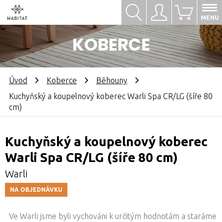
Hledat
Přihlásit se
0
MENU
KOBERCE
Úvod
Koberce
Běhouny
Kuchyňský a koupelnový koberec Warli Spa CR/LG (šíře 80
cm)
Kuchyňský a koupelnový koberec
Warli Spa CR/LG (šíře 80 cm)
Warli
NA OBJEDNÁVKU
Ve Warli jsme byli vychováni k určitým hodnotám a staráme