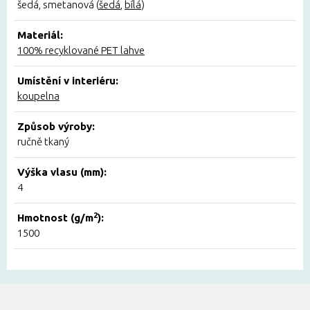
šedá, smetanová (
šedá
,
bílá
)
Materiál:
100% recyklované PET lahve
Umístění v interiéru:
koupelna
Způsob výroby:
ručně tkaný
Výška vlasu (mm):
4
2
Hmotnost (g/m
):
1500