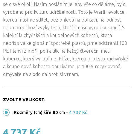
se o své okolí. Naším posláním je, aby vše co děláme, bylo
vyrobeno pro kulturu udržitelnosti. Toto je Warli revoluce,
kterou musíme sdílet, bez ohledu na pohlaví, národnost,
nebo předchozí zvyky těch, kteří si naše výrobky kupují. S
kolekcí kuchyňských a koupelnových koberců, která
nepřispívá ke globální spotřebě plastů, jsme odstranili 100
PET lahví z moří, polí a ulic na každý čtvereční metr
koberce, který vyrobíme. Příze, kterou pro tyto kuchyňské
a koupelnové koberce používáme, je 100% recyklovaná,
omyvatelná a odolná proti skvrnám.
ZVOLTE VELIKOST:
Rozměry (cm) šíře 80 cm
-
4 737 Kč
4 737 Kč