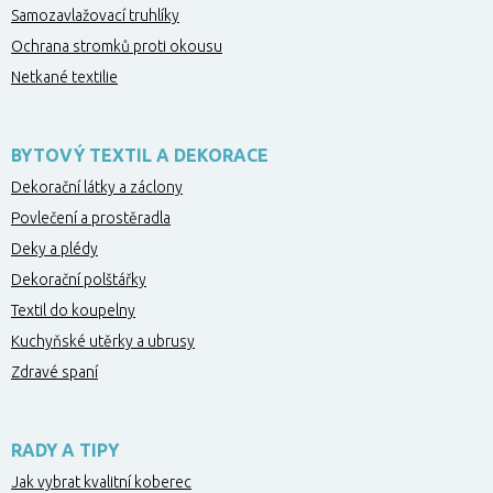
Samozavlažovací truhlíky
Ochrana stromků proti okousu
Netkané textilie
BYTOVÝ TEXTIL A DEKORACE
Dekorační látky a záclony
Povlečení a prostěradla
Deky a plédy
Dekorační polštářky
Textil do koupelny
Kuchyňské utěrky a ubrusy
Zdravé spaní
RADY A TIPY
Jak vybrat kvalitní koberec