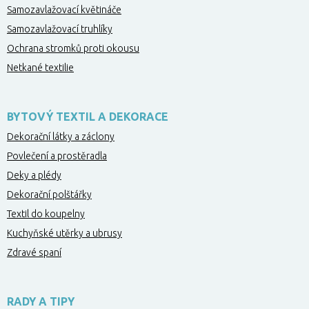
Samozavlažovací květináče
Samozavlažovací truhlíky
Ochrana stromků proti okousu
Netkané textilie
BYTOVÝ TEXTIL A DEKORACE
Dekorační látky a záclony
Povlečení a prostěradla
Deky a plédy
Dekorační polštářky
Textil do koupelny
Kuchyňské utěrky a ubrusy
Zdravé spaní
RADY A TIPY