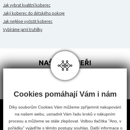
Jak vybrat kvalitní koberec
Jaký koberec do dětského pokoje
Jak nejlépe vyčistit koberec
Vybíráme jarní truhlíky
NAŠI PARTNEŘI
Cookies pomáhají Vám i nám
Obchodní podmínky
Díky souborům Cookies Vám můžeme zpříjemnit nakupování
na našem webu, usnadnit Vám řadu kroků v nákupním
Odstoupení od smlouvy
procesu a můžeme se stále zlepšovat. Volbou tlačítka "Ano, v
Nastavení cookies
pořádku" vyjádříte s těmito postupy souhlas. Další informace o