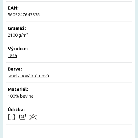
EAN:
5605247643338
Gramáž:
2100 g/m²
Výrobce:
Lasa
Barva:
smetanová krémová
Materiál:
100% bavlna
Údržba: