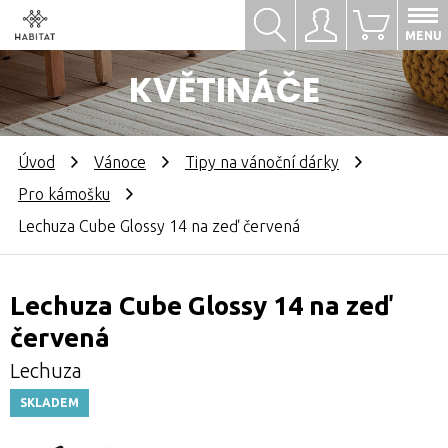
Hledat
Přihlásit se
0
MENU
KVĚTINÁČE
Úvod
Vánoce
Tipy na vánoční dárky
Pro kámošku
Lechuza Cube Glossy 14 na zeď červená
Lechuza Cube Glossy 14 na zeď
červená
Lechuza
SKLADEM