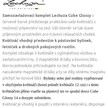
Samozavlažovací komplet Lechuza Cube Glossy
v
červené barvě představuje praktickou sadu květináčů s
možností připevnění na zeď. Váš interiér se tak stane
příjemným prostředím pro trávení relaxačních chvilek.
Květináč vhodný především k pěstování bylinek,
letniček a drobných pokojových rostlin.
Komplet obsahuje 3 květináče s vyjímatelnou vložkou a
zavlažovacími trny, 3 magnetické držáky a kovovou lištu,
kterou jednoduše přišroubujete na zeď. Na květináče
nacvaknete magnetické držáky a ty se díky silnému magnetu
přichytí ke kovové liště.
Bylinky nebo jiné rostliny vypěstované
v obyčejném květináči (horní průměr květináče 12 cm) i s tímto
květináčem přímo vsaďte na plastový trn ve spodní desce Cube
Glossy 14 a dosypte substrátem.
Květináč je vhodný k použití v interiéru i exteriéru, disponuje