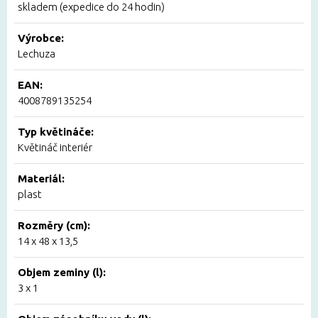
skladem (expedice do 24 hodin)
Výrobce:
Lechuza
EAN:
4008789135254
Typ květináče:
Květináč interiér
Materiál:
plast
Rozměry (cm):
14 x 48 x 13,5
Objem zeminy (l):
3 x 1