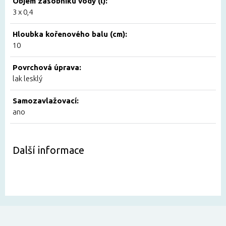
Objem zásobníku vody (l):
3 x 0,4
Hloubka kořenového balu (cm):
10
Povrchová úprava:
lak lesklý
Samozavlažovací:
ano
Další informace