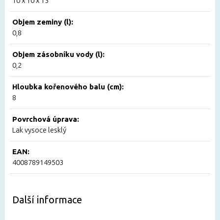
10 x 10 x 13
Objem zeminy (l):
0,8
Objem zásobníku vody (l):
0,2
Hloubka kořenového balu (cm):
8
Povrchová úprava:
Lak vysoce lesklý
EAN:
4008789149503
Další informace