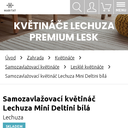
Hledat
Přihlásit se
0
MENU
KVĚTINÁČE LECHUZA
PREMIUM LESK
Úvod
Zahrada
Květináče
Samozavlažovací květináče
Lesklé květináče
Samozavlažovací květináč Lechuza Mini Deltini bílá
Samozavlažovací květináč
Lechuza Mini Deltini bílá
Lechuza
SKLADEM