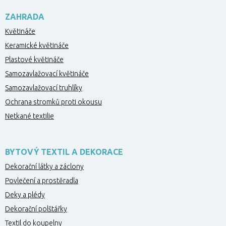
ZAHRADA
Květináče
Keramické květináče
Plastové květináče
Samozavlažovací květináče
Samozavlažovací truhlíky
Ochrana stromků proti okousu
Netkané textilie
BYTOVÝ TEXTIL A DEKORACE
Dekorační látky a záclony
Povlečení a prostěradla
Deky a plédy
Dekorační polštářky
Textil do koupelny