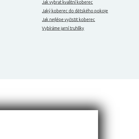
Jak vybrat kvalitní koberec
Jaký koberec do dětského pokoje
Jak nejlépe vyčistit koberec
Vybíráme jarní truhlíky