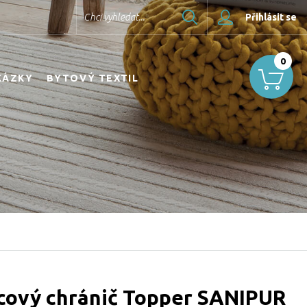
Hledat
Chci vyhledat...
Přihlásit se
0
KÁZKY
BYTOVÝ TEXTIL
cový chránič Topper SANIPUR