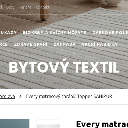
d
Blog
Kariéra
Kontakt
OUKAZY
BIOKRBY A SVÍCNY HÖFATS
DÁRKOVÉ POU
RCE
ZDRAVÉ SPANÍ
ZAHRADA
AKČNÍ NABÍDKA
BYTOVÝ TEXTIL
pro dva
Every matracový chránič Topper SANIPUR
Every matra