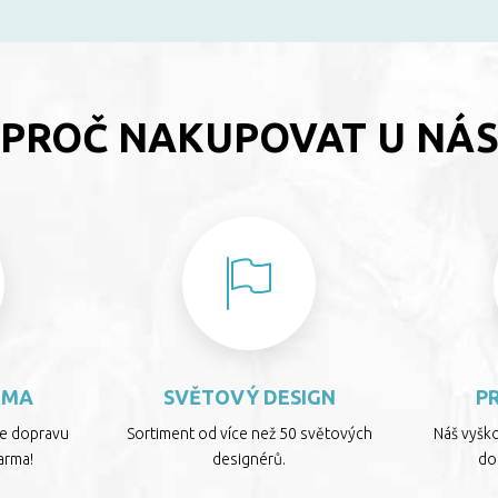
PROČ NAKUPOVAT U NÁ
RMA
SVĚTOVÝ DESIGN
P
te dopravu
Sortiment od více než 50 světových
Náš vyšk
arma!
designérů.
dop