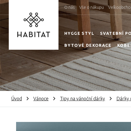
O nás
Vše o nákupu
Velkoobcho
HYGGE STYL
SVATEBNÍ P
BYTOVÉ DEKORACE
KOBE
Úvod
Vánoce
Tipy na vánoční dárky
Dárky 