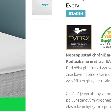
Every
SKLADEM
Nepropustný chránič m
Podložka na matraci S
Podložka plní funkci vyr
značkové náplně z termop
vytváří alergicky neutráln
Chránič je vyrobený z je
polyuretanovým vodonepr
elastické úchytky pro poh