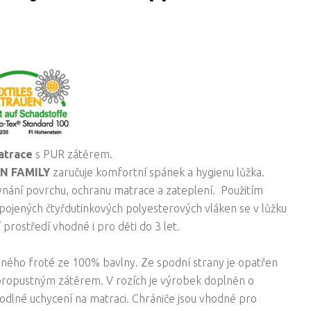
atrace
s PUR zátěrem.
AN FAMILY
zaručuje komfortní spánek a hygienu lůžka.
ovnání povrchu, ochranu matrace a zateplení. Použitím
ojených čtyřdutinkových polyesterových vláken se v lůžku
í prostředí vhodné i pro děti do 3 let.
mného froté ze 100% bavlny. Ze spodní strany je opatřen
opustným zátěrem. V rozích je výrobek doplněn o
odlné uchycení na matraci. Chrániče jsou vhodné pro