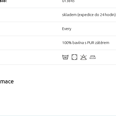
slo:
013845
skladem (expedice do 24 hodin)
Every
100% bavlna s PUR zátěrem
ormace