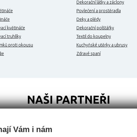
Dekorační látky a záclony
ětináče
Povlečení a prostěradla
ináče
Deky a plédy
ací květináče
Dekorační polštářky
cí truhlíky
Textil do koupelny
mků proti okousu
Kuchyňské utěrky a ubrusy
lie
Zdravé spaní
NAŠI PARTNEŘI
ají Vám i nám