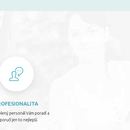
S
ROFESIONALITA
olený personál Vám poradí a
oručí jen to nejlepší.