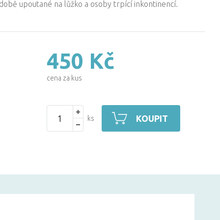
době upoutané na lůžko a osoby trpící inkontinencí.
450 Kč
cena za kus
KOUPIT
ks