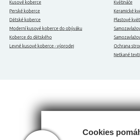
Kusové koberce
Květináče
Perské koberce
Keramické kv
Dětské koberce
Plastové květ
Moderní kusové koberce do obýváku
Samozavlažov
Koberce do dětského
Samozavlažova
Levné kusové koberce - výprodej
Ochrana stro
Netkané texti
Cookies pomáh