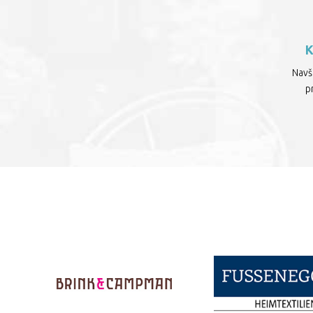
Navšt
p