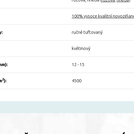
100% vysoce kvalitní novozélan
y:
ručně tuftovaný
květinový
mm):
12 - 15
2
m
):
4500