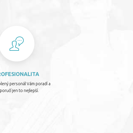
S
ROFESIONALITA
olený personál Vám poradí a
oručí jen to nejlepší.