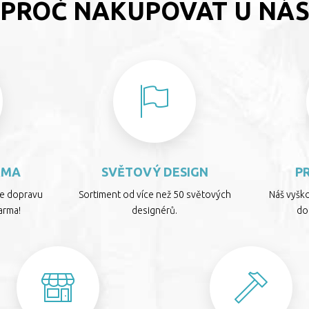
PROČ NAKUPOVAT U NÁ
RMA
SVĚTOVÝ DESIGN
P
te dopravu
Sortiment od více než 50 světových
Náš vyšk
arma!
designérů.
dop