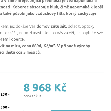
í a v zimě hřeje. Jejich předností je též napomáhání
tnosti. Koberec absorbuje hluk, čímž napomáhá k lepší
a také působí jako vzduchový filtr, který zachycuje
ňkem, jež dokáže Váš
domov zútulnit,
doladit, opticky
r
, rozzářit, nebo ztmavit. Jen na Vás záleží, jak naplníte své
běrem koberce.
².
vit na míru, cena
8894,-Kč/
m
V případě výroby
cí lhůta cca
5 měsíců.
8 968 Kč
 230
-
cena za kus
 300
-