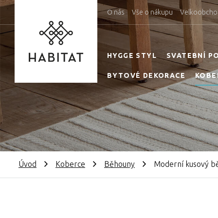
O nás
Vše o nákupu
Velkoobcho
HYGGE STYL
SVATEBNÍ P
BYTOVÉ DEKORACE
KOBE
Úvod
Koberce
Běhouny
Moderní kusový bě