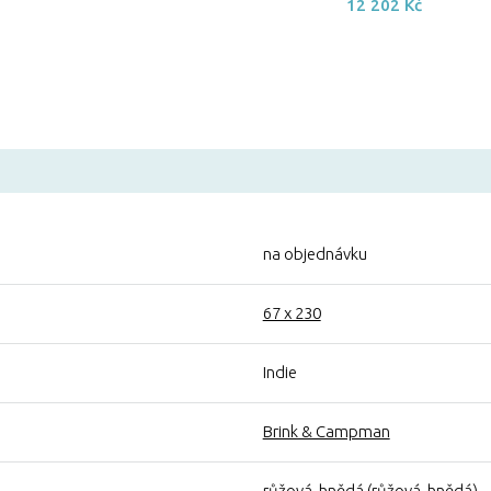
12 202 Kč
na objednávku
67 x 230
Indie
Brink & Campman
růžová, hnědá (
růžová
,
hnědá
)