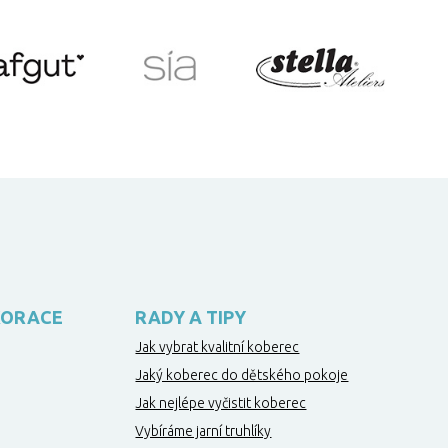
KORACE
RADY A TIPY
Jak vybrat kvalitní koberec
Jaký koberec do dětského pokoje
Jak nejlépe vyčistit koberec
Vybíráme jarní truhlíky