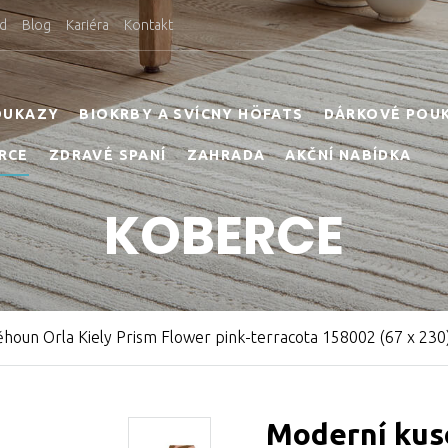
d
Blog
Kariéra
Kontakt
OUKAZY
BIOKRBY A SVÍCNY HÖFATS
DÁRKOVÉ POU
RCE
ZDRAVÉ SPANÍ
ZAHRADA
AKČNÍ NABÍDKA
KOBERCE
houn Orla Kiely Prism Flower pink-terracota 158002 (67 x 230
Moderní kus