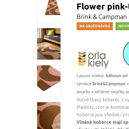
Flower pink-
Brink & Campman
NA OBJEDNÁVKU
NOVI
Luxusní vlněný
běhoun od i
výrobce
Brink&Campman
v
smyčky a střižené smyčky, je
Ručně tkaný koberec, s v
Plastický vzor je kombina
Koberce jsou vhodné i p
Vlněné koberce mají sp