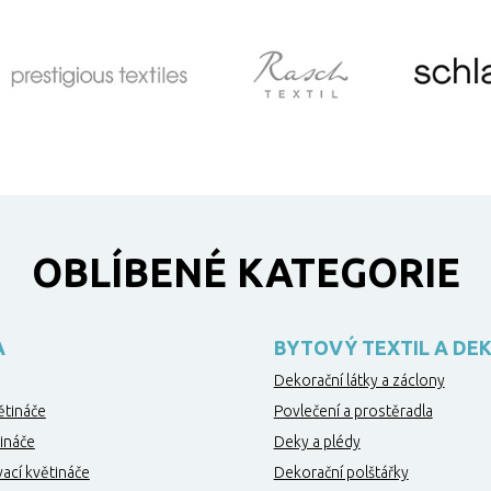
OBLÍBENÉ KATEGORIE
A
BYTOVÝ TEXTIL A DE
Dekorační látky a záclony
ětináče
Povlečení a prostěradla
ináče
Deky a plédy
ací květináče
Dekorační polštářky