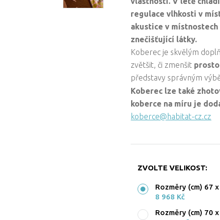
vlastnosti. V létě chlad
regulace vlhkosti v mís
akustice v místnostech 
znečišťující látky.
Koberec je skvělým dopl
zvětšit, či zmenšit
prosto
představy správným vý
Koberec lze také zhoto
koberce na míru je doda
koberce@habitat-cz.cz
ZVOLTE VELIKOST:
Rozměry (cm) 67 x
8 968 Kč
Rozměry (cm) 70 x