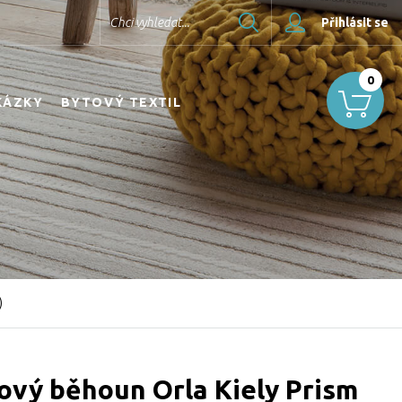
Hledat
Chci vyhledat...
Přihlásit se
0
KÁZKY
BYTOVÝ TEXTIL
)
ový běhoun Orla Kiely Prism