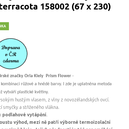
terracota 158002 (67 x 230)
NKA
rské značky Orla Kiely
Prism Flower
-
 kombinaci růžové a hnědé barvy. I zde je uplatněna metoda
ž vytváří plastické květiny.
ysokým hustým vlasem, z vlny z novozélandských ovcí.
cí smyčky a střiženého vlákna.
ro
podlahové vytápění
.
oustu výhod, mezi ně patří výborné termoizolační