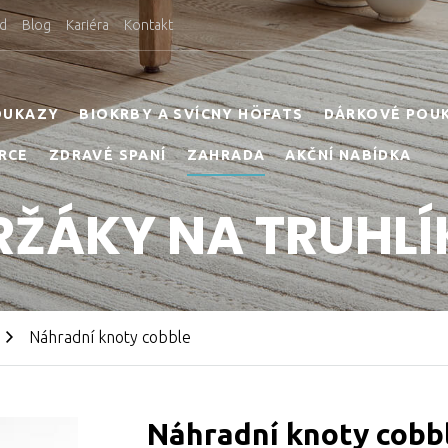
d
Blog
Kariéra
Kontakt
OUKAZY
BIOKRBY A SVÍCNY HÖFATS
DÁRKOVÉ POU
RCE
ZDRAVÉ SPANÍ
ZAHRADA
AKČNÍ NABÍDKA
RŽÁKY NA TRUHLÍ
Náhradní knoty cobble
Náhradní knoty cobb