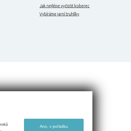
Jak nejlépe vyčistit koberec
Vybíráme jarní truhlíky
roků
Ano, v pořádku