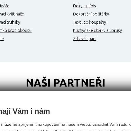
ináče
Deky a plédy
ací květináče
Dekorační polštářky
cí truhlíky
Textil do koupelny
mků proti okousu
Kuchyňské utěrky a ubrusy
lie
Zdravé spaní
NAŠI PARTNEŘI
ají Vám i nám
 můžeme zpříjemnit nakupování na našem webu, usnadnit Vám řadu k