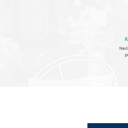
Navšt
p