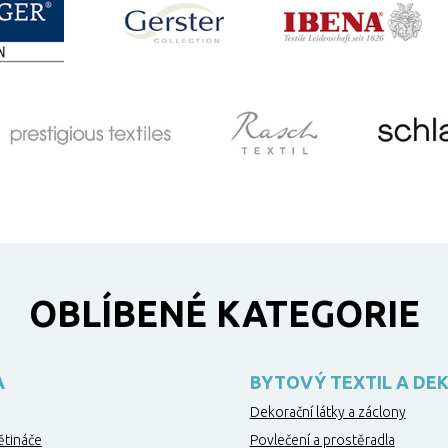
OBLÍBENÉ KATEGORIE
A
BYTOVÝ TEXTIL A DE
Dekorační látky a záclony
ětináče
Povlečení a prostěradla