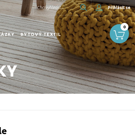
Hledat
Chci vyhledat...
Přihlásit se
0
KÁZKY
BYTOVÝ TEXTIL
KY
le