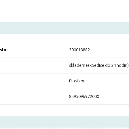
slo:
300013882
skladem (expedice do 24 hodin)
Plastkon
8595096972000