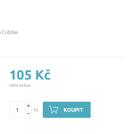
m Cobble.
105 Kč
cena za kus
KOUPIT
ks