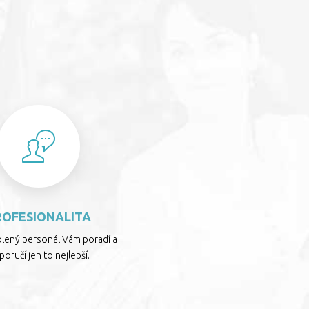
S
ROFESIONALITA
olený personál Vám poradí a
oručí jen to nejlepší.