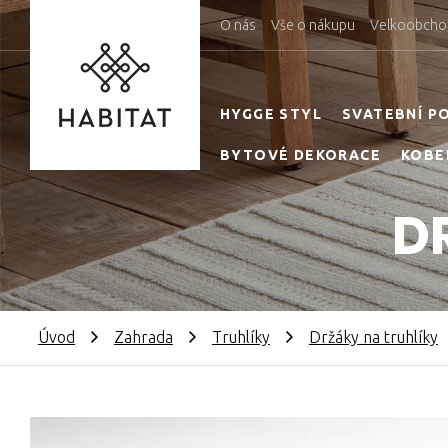
O nás
Vše o nákupu
Velkoobcho
HYGGE STYL
SVATEBNÍ P
BYTOVÉ DEKORACE
KOBE
D
Úvod
Zahrada
Truhlíky
Držáky na truhlíky