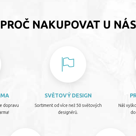
PROČ NAKUPOVAT U NÁ
RMA
SVĚTOVÝ DESIGN
P
te dopravu
Sortiment od více než 50 světových
Náš vyšk
arma!
designérů.
dop