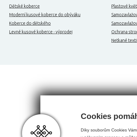
Dětské koberce
Plastové květ
Moderní kusové koberce do obýváku
Samozavlažov
Koberce do dětského
Samozavlažova
Levné kusové koberce - výprodej
Ochrana stro
Netkané texti
Cookies pomáh
Díky souborům Cookies Vám