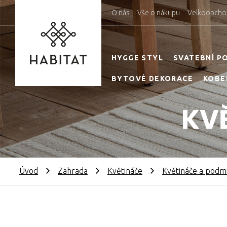
O nás
Vše o nákupu
Velkoobcho
HYGGE STYL
SVATEBNÍ P
BYTOVÉ DEKORACE
KOBE
KV
Úvod
Zahrada
Květináče
Květináče a podm