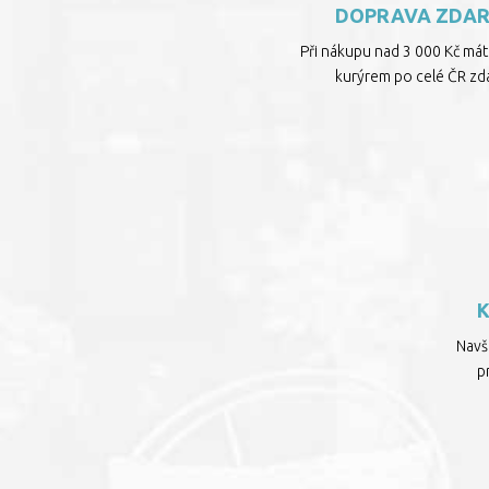
DOPRAVA ZDA
Při nákupu nad 3 000 Kč má
kurýrem po celé ČR zd
Navšt
p