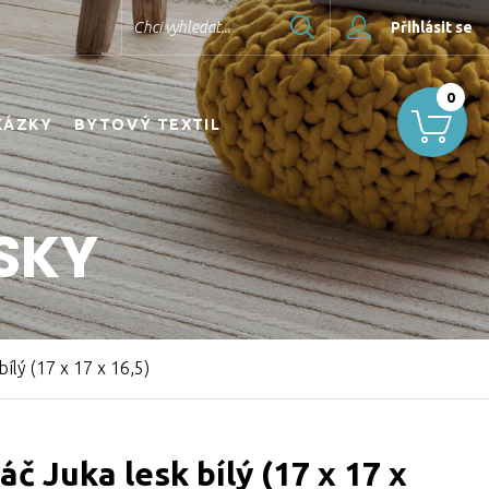
Hledat
Chci vyhledat...
Přihlásit se
0
KÁZKY
BYTOVÝ TEXTIL
SKY
ílý (17 x 17 x 16,5)
č Juka lesk bílý (17 x 17 x