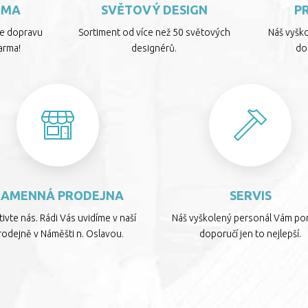
RMA
SVĚTOVÝ DESIGN
P
te dopravu
Sortiment od více než 50 světových
Náš vyšk
arma!
designérů.
dop
KAMENNÁ PRODEJNA
SERVIS
ivte nás. Rádi Vás uvidíme v naší
Náš vyškolený personál Vám por
rodejně v Náměšti n. Oslavou.
doporučí jen to nejlepší.