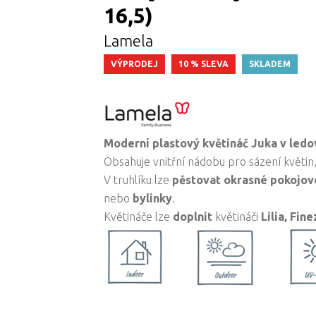
16,5)
Lamela
VÝPRODEJ
10 % SLEVA
SKLADEM
Moderní plastový květináč Juka v ledo
Obsahuje vnitřní nádobu pro sázení květin,
V truhlíku lze
pěstovat okrasné pokojov
nebo
bylinky
.
Květináče lze
doplnit
květináči
Lilia,
Fine