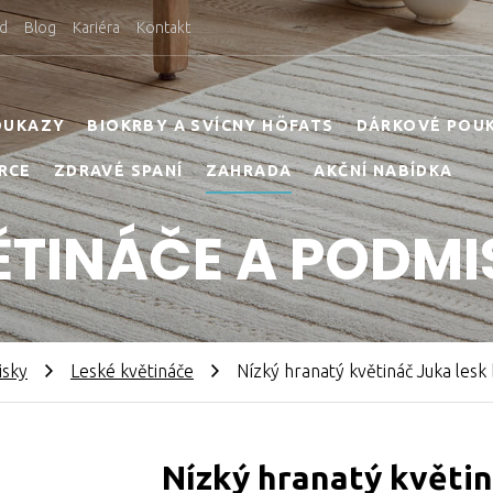
d
Blog
Kariéra
Kontakt
OUKAZY
BIOKRBY A SVÍCNY HÖFATS
DÁRKOVÉ POU
RCE
ZDRAVÉ SPANÍ
ZAHRADA
AKČNÍ NABÍDKA
ĚTINÁČE A PODMI
isky
Leské květináče
Nízký hranatý květináč Juka lesk b
Nízký hranatý květiná