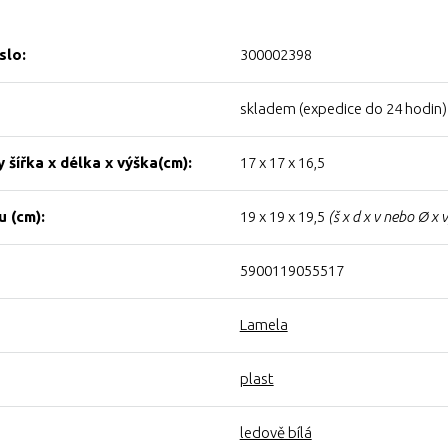
slo:
300002398
skladem (expedice do 24 hodin)
 šířka x délka x výška(cm):
17 x 17 x 16,5
 (cm):
19 x 19 x 19,5
(š x d x v nebo Ø x v
5900119055517
Lamela
plast
ledově bílá