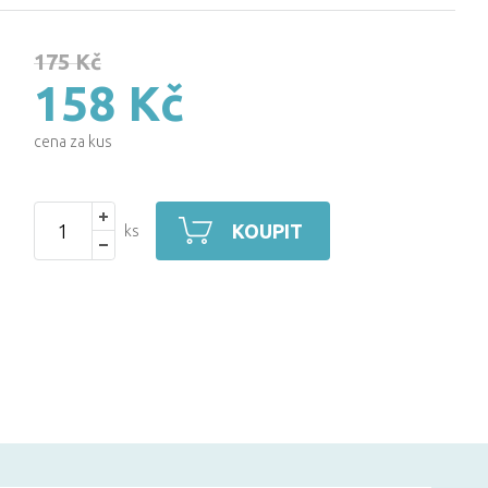
175 Kč
158 Kč
cena za kus
KOUPIT
ks