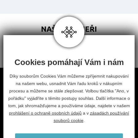
NAŠI PARTNEŘI
Cookies pomáhají Vám i nám
Obchodní podmínky
Díky souborům Cookies Vám můžeme zpříjemnit nakupování
na našem webu, usnadnit Vám řadu kroků v nákupním
Odstoupení od smlouvy
procesu a můžeme se stále zlepšovat. Volbou tlačítka "Ano, v
Nastavení cookies
pořádku" vyjádříte s těmito postupy souhlas. Další informace o
tom, jak shromažďujeme a používáme údaje, najdete v našem
facebook
instagram
prohlášení o ochraně osobních údajů
a v
zásadách používání
2026 © Habitat, a.s.
souborů cookie
.
V.Nezvala 977, 675 71 Náměšť nad Oslavou.
info@habitat-cz.cz