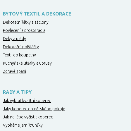
BYTOVÝ TEXTIL A DEKORACE
Dekorační látky a záclony
Povlečení a prostěradla
Deky a plédy
Dekorační polštářky
Textil do koupelny
Kuchyňské utěrky a ubrusy
Zdravé spaní
RADY A TIPY
Jak vybrat kvalitní koberec
Jaký koberec do dětského pokoje
Jak nejlépe vyčistit koberec
Vybíráme jarní truhlíky