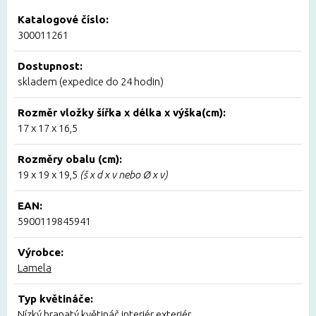
Katalogové číslo:
300011261
Dostupnost:
skladem (expedice do 24 hodin)
Rozměr vložky šířka x délka x výška(cm):
17 x 17 x 16,5
Rozměry obalu (cm):
19 x 19 x 19,5
(š x d x v nebo Ø x v)
EAN:
5900119845941
Výrobce:
Lamela
Typ květináče:
Nízký hranatý květináč interiér exteriér