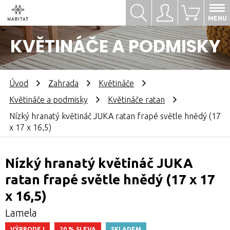
Hledat
Přihlásit se
0
MENU
KVĚTINÁČE A PODMISKY
Úvod
Zahrada
Květináče
Květináče a podmisky
Květináče ratan
Nízký hranatý květináč JUKA ratan frapé světle hnědý (17
x 17 x 16,5)
Nízký hranatý květináč JUKA
ratan frapé světle hnědý (17 x 17
x 16,5)
Lamela
VÝPRODEJ
20 % SLEVA
SKLADEM