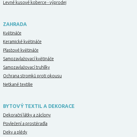
Levné kusové koberce - výprodej
ZAHRADA
Květináče
Keramické květináče
Plastové květináče
Samozavlažovací květináče
Samozavlažovací truhlíky
Ochrana stromků proti okousu
Netkané textilie
BYTOVÝ TEXTIL A DEKORACE
Dekorační látky a záclony
Povlečení a prostěradla
Deky a plédy