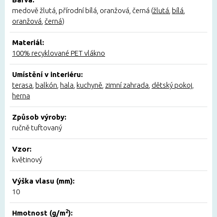
medově žlutá, přírodní bílá, oranžová, černá (
žlutá
,
bílá
,
oranžová
,
černá
)
Materiál:
100% recyklované PET vlákno
Umístění v interiéru:
terasa
,
balkón
,
hala
,
kuchyně
,
zimní zahrada
,
dětský pokoj
,
herna
Způsob výroby:
ručně tuftovaný
Vzor:
květinový
Výška vlasu (mm):
10
2
Hmotnost (g/m
):