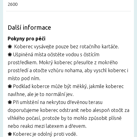
2600
Další informace
Pokyny pro péči
❀
Koberec vysávejte pouze bez rotačního kartáče.
❀
Ušpiněná místa
očistěte vodou s čistícím
prostředkem. Mokrý koberec přesuňte z mokrého
prostředí a otočte vzhůru nohama, aby vyschl koberec i
místo pod ním.
❀
Podklad koberce může být měkký, jakmile koberec
navlhne, ale je to normální jev.
❀
Při umístění na nekrytou dřevěnou terasu
doporučujeme koberec odstranit nebo alespoň otočit za
vlhkého počasí, protože by to mohlo způsobit plísně
nebo reakci mezi latexem a dřevem.
❀
Koberec je odolný proti vodě.