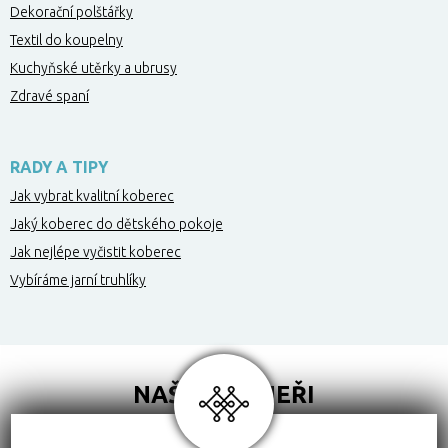
Dekorační polštářky
Textil do koupelny
Kuchyňské utěrky a ubrusy
Zdravé spaní
RADY A TIPY
Jak vybrat kvalitní koberec
Jaký koberec do dětského pokoje
Jak nejlépe vyčistit koberec
Vybíráme jarní truhlíky
NAŠI PARTNEŘI