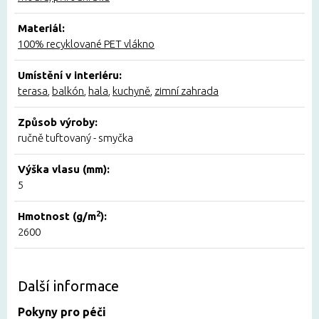
Materiál:
100% recyklované PET vlákno
Umístění v interiéru:
terasa
,
balkón
,
hala
,
kuchyně
,
zimní zahrada
Způsob výroby:
ručně tuftovaný - smyčka
Výška vlasu (mm):
5
2
Hmotnost (g/m
):
2600
Další informace
Pokyny pro péči