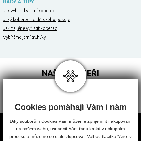
RADY A TIPY
Jak vybrat kvalitní koberec
Jaký koberec do dětského pokoje
Jak nejlépe vyčistit koberec
Vybíráme jarní truhlíky
NAŠI PARTNEŘI
Cookies pomáhají Vám i nám
Obchodní podmínky
Díky souborům Cookies Vám můžeme zpříjemnit nakupování
na našem webu, usnadnit Vám řadu kroků v nákupním
Odstoupení od smlouvy
procesu a můžeme se stále zlepšovat. Volbou tlačítka "Ano, v
Nastavení cookies