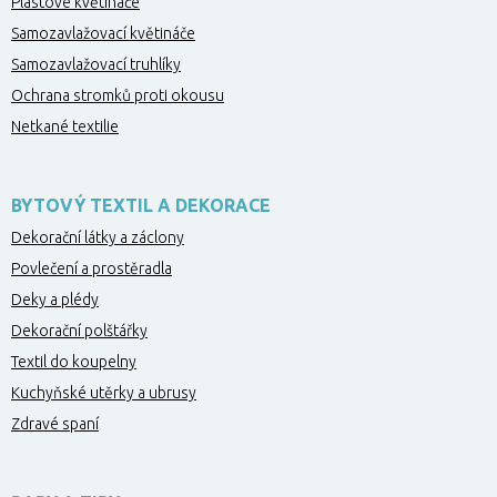
Plastové květináče
Samozavlažovací květináče
Samozavlažovací truhlíky
Ochrana stromků proti okousu
Netkané textilie
BYTOVÝ TEXTIL A DEKORACE
Dekorační látky a záclony
Povlečení a prostěradla
Deky a plédy
Dekorační polštářky
Textil do koupelny
Kuchyňské utěrky a ubrusy
Zdravé spaní