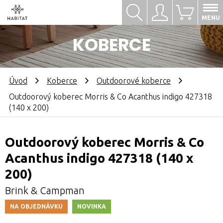
Hledat
Přihlásit se
0
MENU
KOBERCE
Úvod
Koberce
Outdoorové koberce
Outdoorový koberec Morris & Co Acanthus indigo 427318
(140 x 200)
Outdoorový koberec Morris & Co
Acanthus indigo 427318 (140 x
200)
Brink & Campman
NA OBJEDNÁVKU
NOVINKA