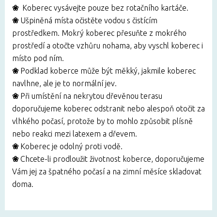
❀
Koberec vysávejte pouze bez rotačního kartáče.
❀
Ušpiněná místa
očistěte vodou s čistícím
prostředkem. Mokrý koberec přesuňte z mokrého
prostředí a otočte vzhůru nohama, aby vyschl koberec i
místo pod ním.
❀
Podklad koberce může být měkký, jakmile koberec
navlhne, ale je to normální jev.
❀
Při umístění na nekrytou dřevěnou terasu
doporučujeme koberec odstranit nebo alespoň otočit za
vlhkého počasí, protože by to mohlo způsobit plísně
nebo reakci mezi latexem a dřevem.
❀
Koberec je odolný proti vodě.
❀
Chcete-li prodloužit životnost koberce, doporučujeme
Vám jej za špatného počasí a na zimní měsíce skladovat
doma.