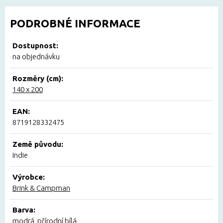
PODROBNÉ INFORMACE
Dostupnost:
na objednávku
Rozměry (cm):
140 x 200
EAN:
8719128332475
Země původu:
Indie
Výrobce:
Brink & Campman
Barva:
modrá, přírodní bílá