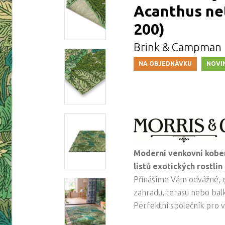
Acanthus net
200)
Brink & Campman
NA OBJEDNÁVKU
NOVI
Moderní venkovní kobe
listů exotických rostli
Přinášíme Vám odvážné, o
zahradu, terasu nebo balk
Perfektní společník pro 