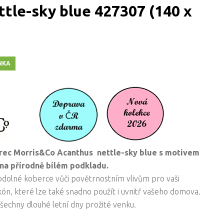
tle-sky blue 427307 (140 x
NKA
rec Morris&Co Acanthus nettle-sky blue s motivem
n na přírodně bílém podkladu.
dolné koberce vůči povětrnostním vlivům pro vaši
ón, které lze také snadno použít i uvnitř vašeho domova.
všechny dlouhé letní dny prožité venku.