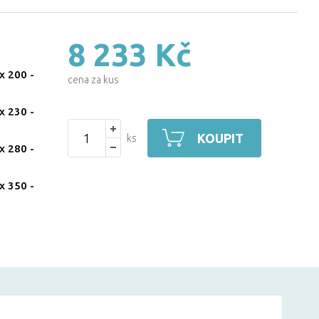
8 233 Kč
x 200
-
cena za kus
x 230
-
KOUPIT
ks
x 280
-
x 350
-