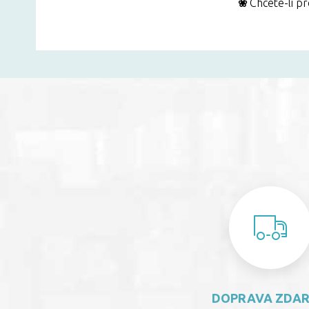
❀
Chcete-li p
DOPRAVA ZDA