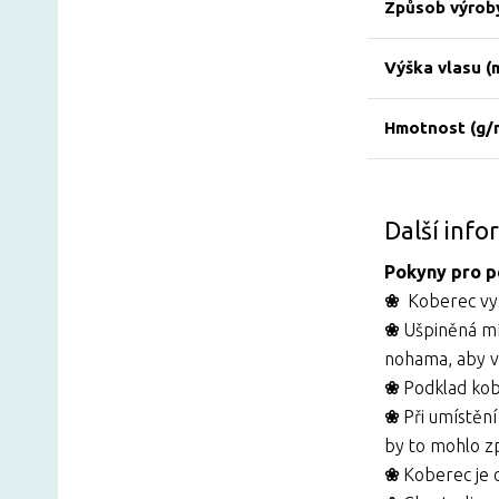
Způsob výrob
Výška vlasu (
Hmotnost (g/
Další inf
Pokyny pro p
❀
Koberec vys
❀
Ušpiněná mí
nohama, aby v
❀
Podklad kob
❀
Při umístěn
by to mohlo z
❀
Koberec je 