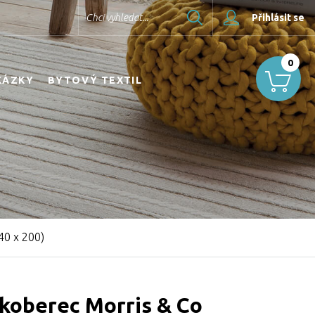
Hledat
Chci vyhledat...
Přihlásit se
0
KÁZKY
BYTOVÝ TEXTIL
40 x 200)
koberec Morris & Co