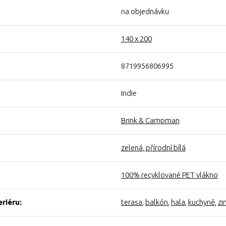
na objednávku
140 x 200
8719956806995
Indie
Brink & Campman
zelená, přírodní bílá
100% recyklované PET vlákno
eriéru:
terasa
,
balkón
,
hala
,
kuchyně
,
zi