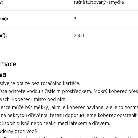
y:
ručně tuftovaný - smyčka
mm):
5
2
m
):
2600
ormace
éči
ávejte pouze bez rotačního kartáče.
sta
očistěte vodou s čistícím prostředkem. Mokrý koberec pře
yschl koberec i místo pod ním.
erce může být měkký, jakmile koberec navlhne, ale je to normá
í na nekrytou dřevěnou terasu doporučujeme koberec odstranit 
působit plísně nebo reakci mezi latexem a dřevem.
odolný proti vodě.