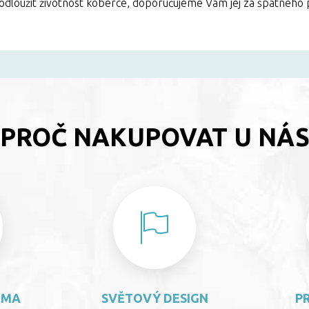
rodloužit životnost koberce, doporučujeme Vám jej za špatného
PROČ NAKUPOVAT U NÁ
RMA
SVĚTOVÝ DESIGN
P