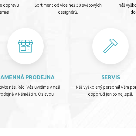
te dopravu
Sortiment od více než 50 světových
Náš vyšk
arma!
designérů.
dop
KAMENNÁ PRODEJNA
SERVIS
ivte nás. Rádi Vás uvidíme v naší
Náš vyškolený personál Vám por
rodejně v Náměšti n. Oslavou.
doporučí jen to nejlepší.