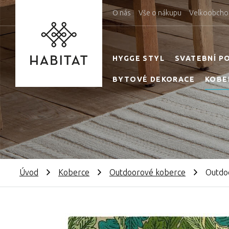
O nás
Vše o nákupu
Velkoobcho
HYGGE STYL
SVATEBNÍ P
BYTOVÉ DEKORACE
KOBE
Úvod
Koberce
Outdoorové koberce
Outdoo