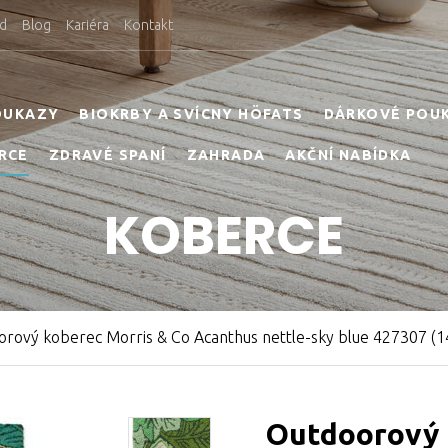
d
Blog
Kariéra
Kontakt
OUKAZY
BIOKRBY A SVÍCNY HÖFATS
DÁRKOVÉ POU
RCE
ZDRAVÉ SPANÍ
ZAHRADA
AKČNÍ NABÍDKA
KOBERCE
rový koberec Morris & Co Acanthus nettle-sky blue 427307 (1
Outdoorový 