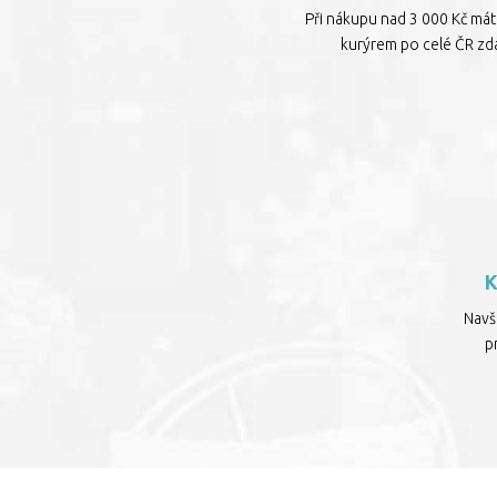
Při nákupu nad 3 000 Kč má
kurýrem po celé ČR zd
Navšt
p