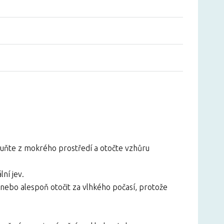
suňte z mokrého prostředí a otočte vzhůru
lní jev.
nebo alespoň otočit za vlhkého počasí, protože