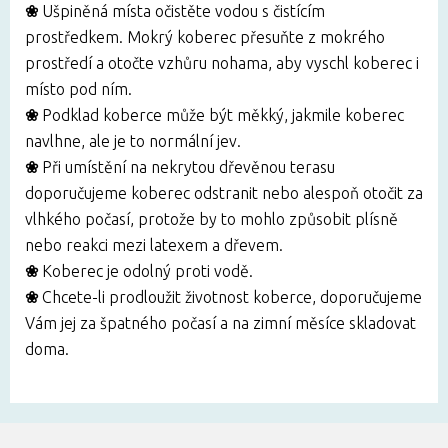
❀
Ušpiněná místa
očistěte vodou s čistícím
prostředkem. Mokrý koberec přesuňte z mokrého
prostředí a otočte vzhůru nohama, aby vyschl koberec i
místo pod ním.
❀
Podklad koberce může být měkký, jakmile koberec
navlhne, ale je to normální jev.
❀
Při umístění na nekrytou dřevěnou terasu
doporučujeme koberec odstranit nebo alespoň otočit za
vlhkého počasí, protože by to mohlo způsobit plísně
nebo reakci mezi latexem a dřevem.
❀
Koberec je odolný proti vodě.
❀
Chcete-li prodloužit životnost koberce, doporučujeme
Vám jej za špatného počasí a na zimní měsíce skladovat
doma.