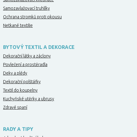
Samozavlažovací truhlíky
Ochrana stromků proti okousu
Netkané textilie
BYTOVÝ TEXTIL A DEKORACE
Dekorační látky a záclony
Povlečení a prostěradla
Deky a plédy
Dekorační polštářky
Textil do koupelny
Kuchyňské utěrky a ubrusy
Zdravé spaní
RADY A TIPY