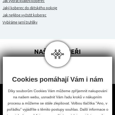
Jak vybrat kvalitní koberec
Jaký koberec do dětského pokoje
Jak nejlépe vyčistit koberec
Vybíráme jarní truhlíky
NAŠI PARTNEŘI
Cookies pomáhají Vám i nám
Obchodní podmínky
Díky souborům Cookies Vám můžeme zpříjemnit nakupování
na našem webu, usnadnit Vám řadu kroků v nákupním
Odstoupení od smlouvy
procesu a můžeme se stále zlepšovat. Volbou tlačítka "Ano, v
Nastavení cookies
pořádku" vyjádříte s těmito postupy souhlas. Další informace o