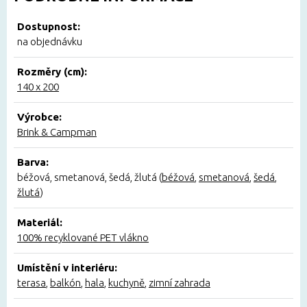
Dostupnost:
na objednávku
Rozměry (cm):
140 x 200
Výrobce:
Brink & Campman
Barva:
béžová, smetanová, šedá, žlutá (
béžová
,
smetanová
,
šedá
,
žlutá
)
Materiál:
100% recyklované PET vlákno
Umístění v interiéru:
terasa
,
balkón
,
hala
,
kuchyně
,
zimní zahrada