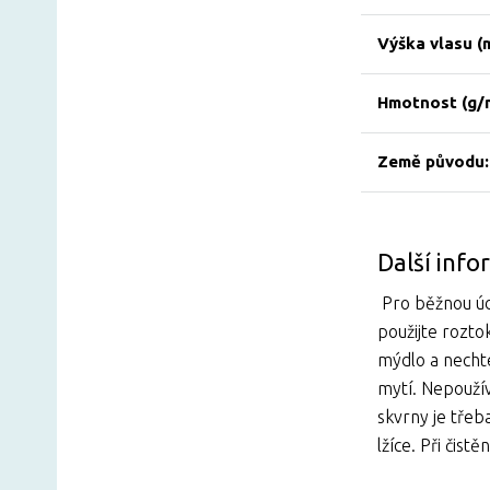
Výška vlasu (
Hmotnost (g/
Země původu:
Další inf
Pro běžnou úd
použijte rozto
mýdlo a necht
mytí. Nepoužív
skvrny je tře
lžíce. Při čist