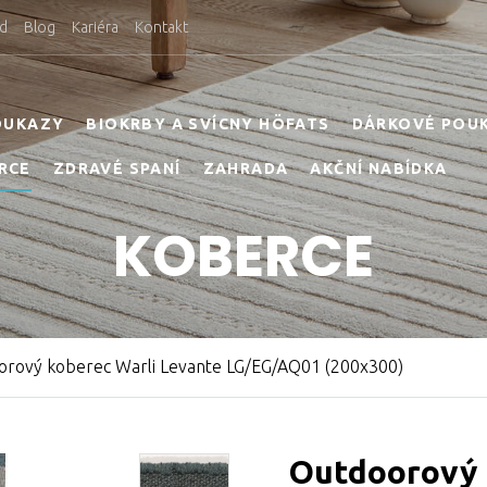
d
Blog
Kariéra
Kontakt
OUKAZY
BIOKRBY A SVÍCNY HÖFATS
DÁRKOVÉ POU
RCE
ZDRAVÉ SPANÍ
ZAHRADA
AKČNÍ NABÍDKA
KOBERCE
orový koberec Warli Levante LG/EG/AQ01 (200x300)
Outdoorový 