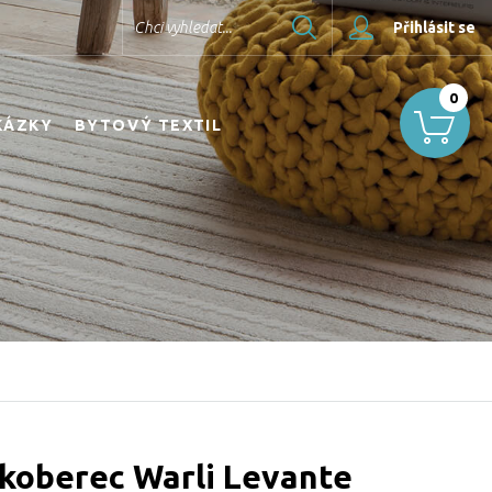
Hledat
Chci vyhledat...
Přihlásit se
0
KÁZKY
BYTOVÝ TEXTIL
koberec Warli Levante