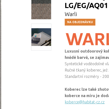
LG/EG/AQ01 
Warli
NA OBJEDNÁVKU
Luxusní outdoorový k
hnědé barvě, se zajím
Syntetické voděodolné vl
Ručně tkaný koberec, jež z
Standartní rozměry - 200
Koberec lze také zhoto
koberce na míru je doda
koberce@habitat-cz.cz