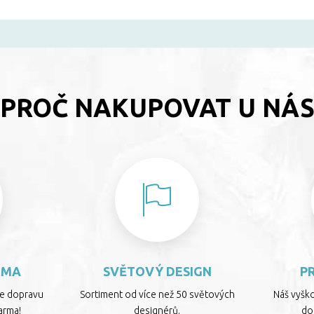
PROČ NAKUPOVAT U NÁ
RMA
SVĚTOVÝ DESIGN
P
te dopravu
Sortiment od více než 50 světových
Náš vyšk
arma!
designérů.
dop