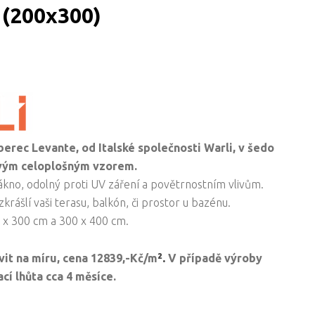
(200x300)
oberec
Levante,
od Italské společnosti Warli,
v šedo
avým celoplošným vzorem.
ákno, odolný proti UV záření a povětrnostním vlivům.
krášlí vaši terasu, balkón, či prostor u bazénu.
 x 300 cm a 300 x 400 cm.
².
vit na míru, cena
12839,-Kč/
m
V případě výroby
cí lhůta cca 4 měsíce.