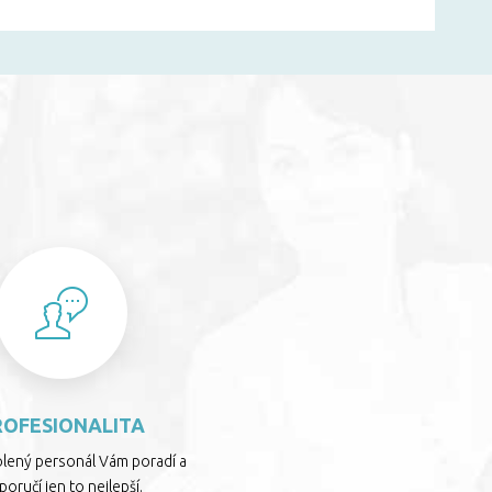
S
ROFESIONALITA
olený personál Vám poradí a
oručí jen to nejlepší.