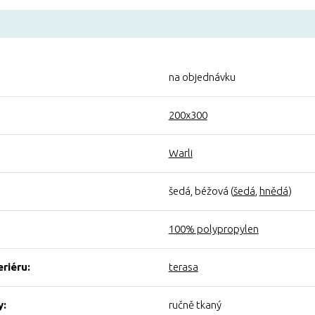
na objednávku
200x300
Warli
šedá, béžová (
šedá
,
hnědá
)
100% polypropylen
eriéru:
terasa
y:
ručně tkaný