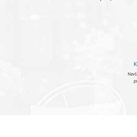
Navšt
p