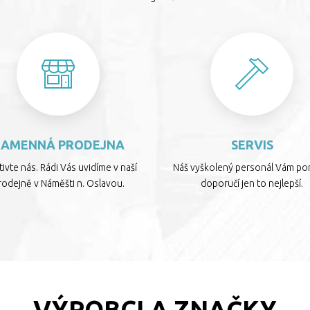
KAMENNÁ PRODEJNA
SERVIS
ivte nás. Rádi Vás uvidíme v naší
Náš vyškolený personál Vám por
rodejně v Náměšti n. Oslavou.
doporučí jen to nejlepší.
VÝROBCI A ZNAČKY