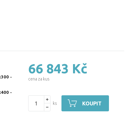
66 843 Kč
x300
-
cena za kus
x400
-
KOUPIT
ks