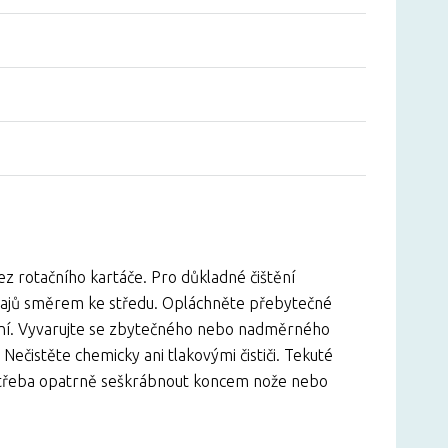
 rotačního kartáče. Pro důkladné čištění
okrajů směrem ke středu. Opláchněte přebytečné
tění. Vyvarujte se zbytečného nebo nadměrného
Nečistěte chemicky ani tlakovými čističi. Tekuté
je třeba opatrně seškrábnout koncem nože nebo