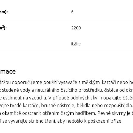
mm):
6
2
m
):
2200
Itálie
ormace
ržbu doporučujeme použití vysavače s měkkými kartáči nebo bez
k studené vody a neutrálního čistícího prostředku, čistěte od 
e uschnout na vzduchu. V případě odolných skvrn opakujte čiš
ejte tvrdé kartáče, brusné nástroje, bělidla nebo rozpouštědla. 
ba okamžitě odstranit otřením čistým hadříkem. Pevné skvrny 
ění se vyvarujte silného tření, aby nedošlo k poškození příze.