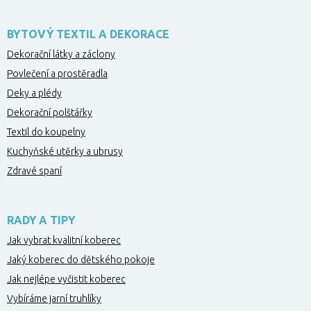
BYTOVÝ TEXTIL A DEKORACE
Dekorační látky a záclony
Povlečení a prostěradla
Deky a plédy
Dekorační polštářky
Textil do koupelny
Kuchyňské utěrky a ubrusy
Zdravé spaní
RADY A TIPY
Jak vybrat kvalitní koberec
Jaký koberec do dětského pokoje
Jak nejlépe vyčistit koberec
Vybíráme jarní truhlíky