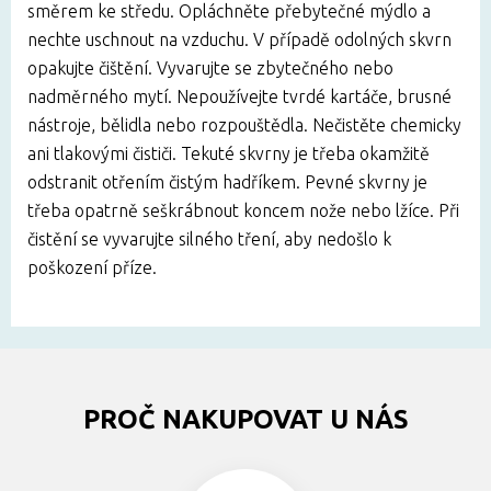
směrem ke středu. Opláchněte přebytečné mýdlo a
nechte uschnout na vzduchu. V případě odolných skvrn
opakujte čištění. Vyvarujte se zbytečného nebo
nadměrného mytí. Nepoužívejte tvrdé kartáče, brusné
nástroje, bělidla nebo rozpouštědla. Nečistěte chemicky
ani tlakovými čističi. Tekuté skvrny je třeba okamžitě
odstranit otřením čistým hadříkem. Pevné skvrny je
třeba opatrně seškrábnout koncem nože nebo lžíce. Při
čistění se vyvarujte silného tření, aby nedošlo k
poškození příze.
PROČ NAKUPOVAT U NÁS