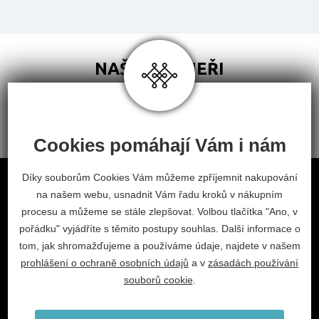
NAŠI PARTNEŘI
Cookies pomáhají Vám i nám
Obchodní podmínky
Díky souborům Cookies Vám můžeme zpříjemnit nakupování
na našem webu, usnadnit Vám řadu kroků v nákupním
Odstoupení od smlouvy
procesu a můžeme se stále zlepšovat. Volbou tlačítka "Ano, v
Nastavení cookies
pořádku" vyjádříte s těmito postupy souhlas. Další informace o
tom, jak shromažďujeme a používáme údaje, najdete v našem
facebook
instagram
prohlášení o ochraně osobních údajů
a v
zásadách používání
2026 © Habitat, a.s.
souborů cookie
.
V.Nezvala 977, 675 71 Náměšť nad Oslavou.
info@habitat-cz.cz