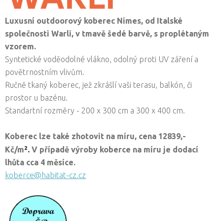
Luxusní outdoorový koberec Nimes, od Italské
společnosti Warli,
v tmavě šedé barvě, s proplétaným
vzorem.
Syntetické voděodolné vlákno, odolný proti UV záření a
povětrnostním vlivům.
Ručně tkaný koberec, jež zkrášlí vaši terasu, balkón, či
prostor u bazénu.
Standartní rozměry - 200 x 300 cm a 300 x 400 cm.
Koberec lze také zhotovit na míru, cena
12839,-
².
Kč/
m
V případě výroby koberce na míru je dodací
lhůta cca 4 měsíce.
koberce@habitat-cz.cz