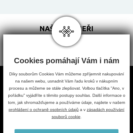
NAŠI PARTNEŘI
Cookies pomáhají Vám i nám
Obchodní podmínky
Díky souborům Cookies Vám můžeme zpříjemnit nakupování
na našem webu, usnadnit Vám řadu kroků v nákupním
Odstoupení od smlouvy
procesu a můžeme se stále zlepšovat. Volbou tlačítka "Ano, v
Nastavení cookies
pořádku" vyjádříte s těmito postupy souhlas. Další informace o
tom, jak shromažďujeme a používáme údaje, najdete v našem
facebook
instagram
prohlášení o ochraně osobních údajů
a v
zásadách používání
2026 © Habitat, a.s.
souborů cookie
.
V.Nezvala 977, 675 71 Náměšť nad Oslavou.
info@habitat-cz.cz