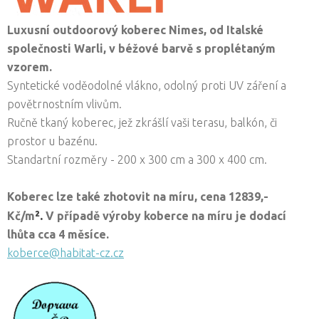
Luxusní outdoorový koberec Nimes, od Italské
společnosti Warli,
v béžové barvě s proplétaným
vzorem.
Syntetické voděodolné vlákno, odolný proti UV záření a
povětrnostním vlivům.
Ručně tkaný koberec, jež zkrášlí vaši terasu, balkón, či
prostor u bazénu.
Standartní rozměry - 200 x 300 cm a 300 x 400 cm.
Koberec lze také zhotovit na míru, cena
12839,-
².
Kč/
m
V případě výroby koberce na míru je dodací
lhůta cca 4 měsíce.
koberce@habitat-cz.cz