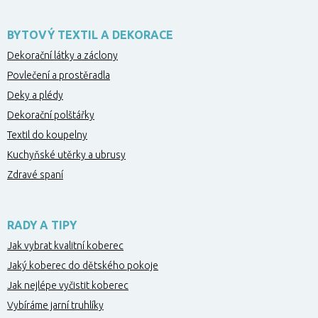
BYTOVÝ TEXTIL A DEKORACE
Dekorační látky a záclony
Povlečení a prostěradla
Deky a plédy
Dekorační polštářky
Textil do koupelny
Kuchyňské utěrky a ubrusy
Zdravé spaní
RADY A TIPY
Jak vybrat kvalitní koberec
Jaký koberec do dětského pokoje
Jak nejlépe vyčistit koberec
Vybíráme jarní truhlíky