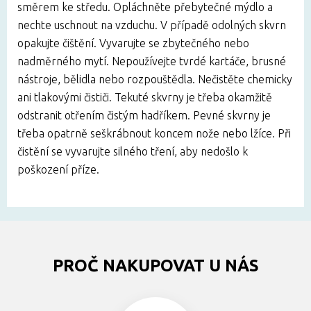
směrem ke středu. Opláchněte přebytečné mýdlo a
nechte uschnout na vzduchu. V případě odolných skvrn
opakujte čištění. Vyvarujte se zbytečného nebo
nadměrného mytí. Nepoužívejte tvrdé kartáče, brusné
nástroje, bělidla nebo rozpouštědla. Nečistěte chemicky
ani tlakovými čističi. Tekuté skvrny je třeba okamžitě
odstranit otřením čistým hadříkem. Pevné skvrny je
třeba opatrně seškrábnout koncem nože nebo lžíce. Při
čistění se vyvarujte silného tření, aby nedošlo k
poškození příze.
PROČ NAKUPOVAT U NÁS