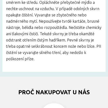
směrem ke středu. Opláchněte přebytečné mýdlo a
nechte uschnout na vzduchu. V případě odolných skvrn
opakujte čištění. Vyvarujte se zbytečného nebo
nadměrného mytí. Nepoužívejte tvrdé kartáče, brusné
nástroje, bělidla nebo rozpouštědla. Nečistěte chemicky
ani tlakovými čističi. Tekuté skvrny je třeba okamžitě
odstranit otřením čistým hadříkem. Pevné skvrny je
třeba opatrně seškrábnout koncem nože nebo lžíce. Při
čistění se vyvarujte silného tření, aby nedošlo k
poškození příze.
PROČ NAKUPOVAT U NÁS