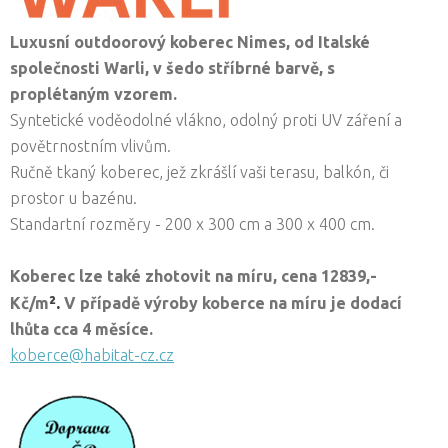
Luxusní outdoorový koberec
Nimes
, od Italské
společnosti Warli,
v šedo stříbrné barvě, s
proplétaným vzorem.
Syntetické voděodolné vlákno, odolný proti UV záření a
povětrnostním vlivům.
Ručně tkaný koberec, jež zkrášlí vaši terasu, balkón, či
prostor u bazénu.
Standartní rozměry - 200 x 300 cm a 300 x 400 cm.
Koberec lze také zhotovit na míru, cena
12839,-
².
Kč/
m
V případě výroby koberce na míru je dodací
lhůta cca 4 měsíce.
koberce@habitat-cz.cz