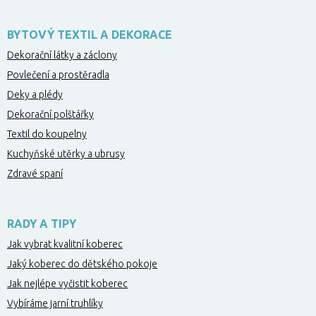
BYTOVÝ TEXTIL A DEKORACE
Dekorační látky a záclony
Povlečení a prostěradla
Deky a plédy
Dekorační polštářky
Textil do koupelny
Kuchyňské utěrky a ubrusy
Zdravé spaní
RADY A TIPY
Jak vybrat kvalitní koberec
Jaký koberec do dětského pokoje
Jak nejlépe vyčistit koberec
Vybíráme jarní truhlíky