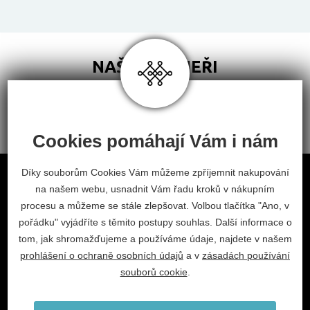
NAŠI PARTNEŘI
Cookies pomáhají Vám i nám
Obchodní podmínky
Díky souborům Cookies Vám můžeme zpříjemnit nakupování
na našem webu, usnadnit Vám řadu kroků v nákupním
Odstoupení od smlouvy
procesu a můžeme se stále zlepšovat. Volbou tlačítka "Ano, v
Nastavení cookies
pořádku" vyjádříte s těmito postupy souhlas. Další informace o
tom, jak shromažďujeme a používáme údaje, najdete v našem
facebook
instagram
prohlášení o ochraně osobních údajů
a v
zásadách používání
2026 © Habitat, a.s.
souborů cookie
.
V.Nezvala 977, 675 71 Náměšť nad Oslavou.
info@habitat-cz.cz