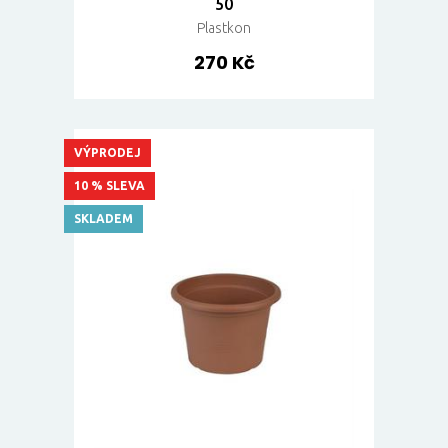
50
Plastkon
270 Kč
VÝPRODEJ
10 % SLEVA
SKLADEM