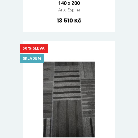
140 x 200
Arte Espina
13 510 Kč
50 % SLEVA
SKLADEM