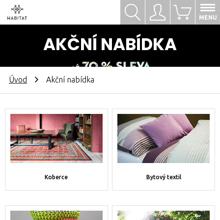
Hledat
Přihlásit se
0
MENU
AKČNÍ NABÍDKA
Úvod
Akční nabídka
Koberce
Bytový textil