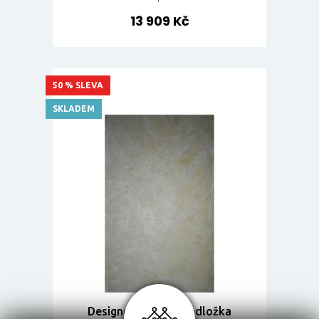
13 909 Kč
50 % SLEVA
SKLADEM
Designová lněná předložka