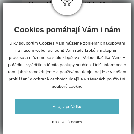
Stepevi Elements Linen 503EL - 80
x 150
Stepevi
10 253 Kč
Cookies pomáhají Vám i nám
Díky souborům Cookies Vám můžeme zpříjemnit nakupování
na našem webu, usnadnit Vám řadu kroků v nákupním
50 % SLEVA
procesu a můžeme se stále zlepšovat. Volbou tlačítka "Ano, v
pořádku" vyjádříte s těmito postupy souhlas. Další informace o
SKLADEM
tom, jak shromažďujeme a používáme údaje, najdete v našem
prohlášení o ochraně osobních údajů
a v
zásadách používání
souborů cookie
.
Ano, v pořádku
Nastavení cookies