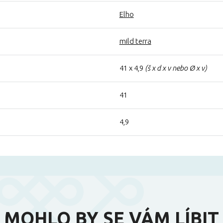
Elho
mild terra
41 x 4,9
(š x d x v nebo Ø x v)
41
4,9
MOHLO BY SE VÁM LÍBIT