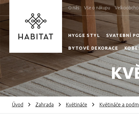
O nás
Vše o nákupu
Velkoobcho
HYGGE STYL
SVATEBNÍ P
BYTOVÉ DEKORACE
KOBE
KV
Úvod
Zahrada
Květináče
Květináče a podm