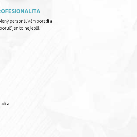
ROFESIONALITA
olený personál Vám poradí a
oručí jen to nejlepší.
adí a