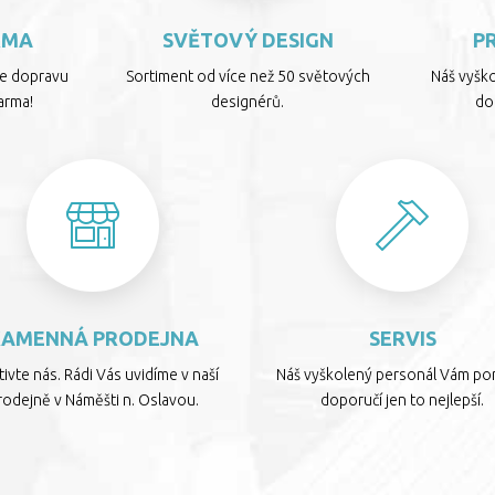
RMA
SVĚTOVÝ DESIGN
P
te dopravu
Sortiment od více než 50 světových
Náš vyšk
arma!
designérů.
dop
KAMENNÁ PRODEJNA
SERVIS
ivte nás. Rádi Vás uvidíme v naší
Náš vyškolený personál Vám por
rodejně v Náměšti n. Oslavou.
doporučí jen to nejlepší.