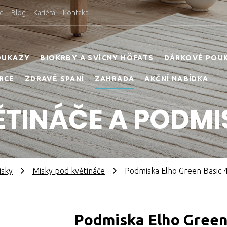
d
Blog
Kariéra
Kontakt
OUKAZY
BIOKRBY A SVÍCNY HÖFATS
DÁRKOVÉ POU
RCE
ZDRAVÉ SPANÍ
ZAHRADA
AKČNÍ NABÍDKA
ĚTINÁČE A PODMI
isky
Misky pod květináče
Podmiska Elho Green Basic 4
Podmiska Elho Green 