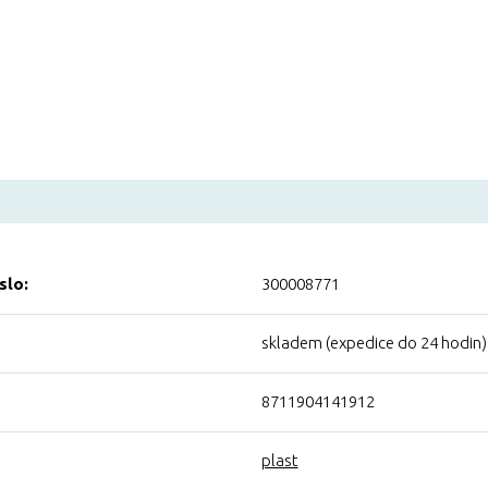
slo:
300008771
skladem (expedice do 24 hodin)
8711904141912
plast