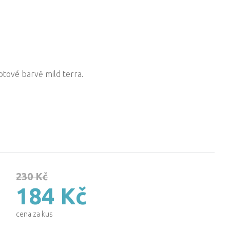
tové barvě mild terra.
230 Kč
184 Kč
cena za kus