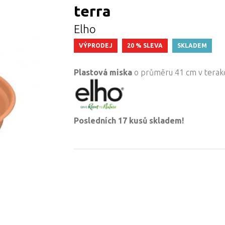
terra
Elho
VÝPRODEJ
20 % SLEVA
SKLADEM
Plastová miska
o průměru 41 cm v terako
Posledních 17 kusů skladem!