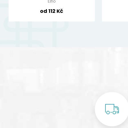
Elho
od 112 Kč