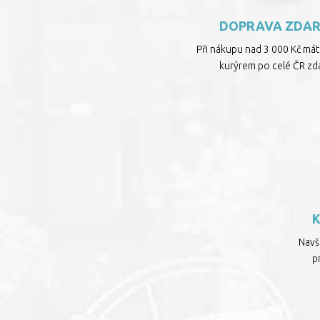
DOPRAVA ZDA
Při nákupu nad 3 000 Kč má
kurýrem po celé ČR zd
Navšt
p