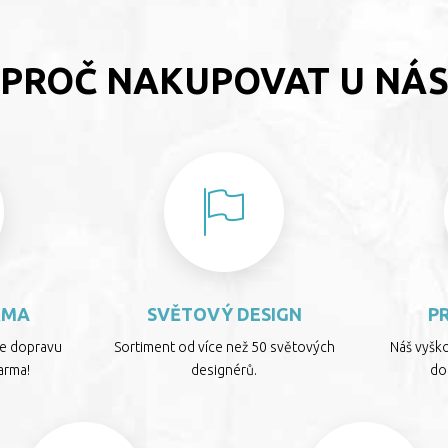
PROČ NAKUPOVAT U NÁ
RMA
SVĚTOVÝ DESIGN
P
te dopravu
Sortiment od více než 50 světových
Náš vyšk
arma!
designérů.
dop