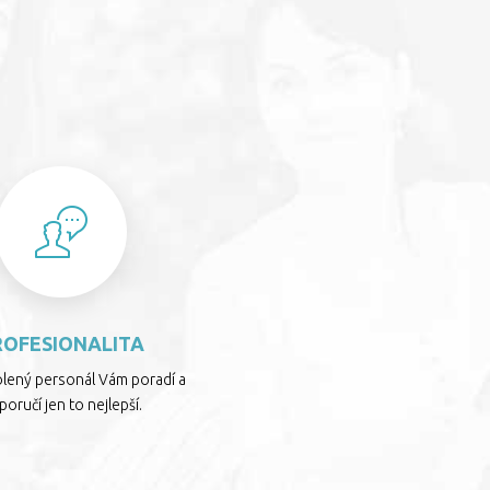
S
ROFESIONALITA
olený personál Vám poradí a
oručí jen to nejlepší.