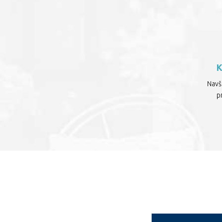
Navšt
p