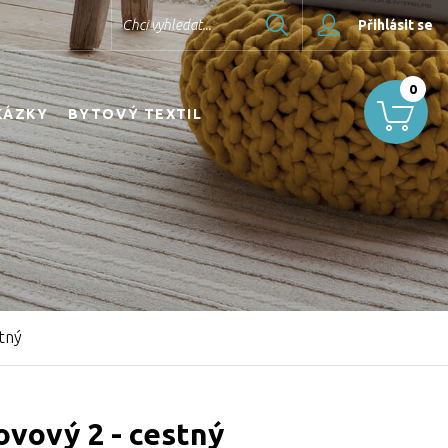
Hledat
Chci vyhledat...
Přihlásit se
0
KÁZKY
BYTOVÝ TEXTIL
tný
vový 2 - cestný