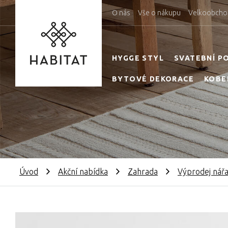
O nás
Vše o nákupu
Velkoobcho
HYGGE STYL
SVATEBNÍ P
BYTOVÉ DEKORACE
KOBE
Úvod
Akční nabídka
Zahrada
Výprodej nářa