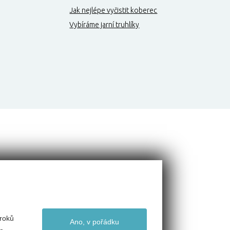
Jak nejlépe vyčistit koberec
Vybíráme jarní truhlíky
roků
Ano, v pořádku