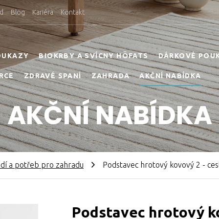
d
Blog
Kariéra
Kontakt
OUKAZY
BIOKRBY A SVÍCNY HÖFATS
DÁRKOVÉ POU
RCE
ZDRAVÉ SPANÍ
ZAHRADA
AKČNÍ NABÍDKA
AKČNÍ NABÍDKA
dí a potřeb pro zahradu
Podstavec hrotový kovový 2 - ces
Podstavec hrotový ko