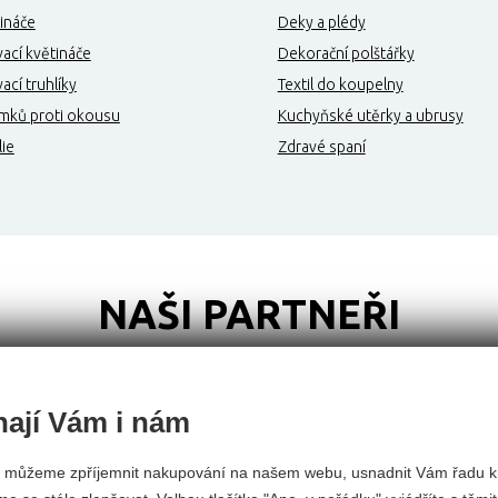
ináče
Deky a plédy
ací květináče
Dekorační polštářky
cí truhlíky
Textil do koupelny
mků proti okousu
Kuchyňské utěrky a ubrusy
lie
Zdravé spaní
NAŠI PARTNEŘI
ají Vám i nám
 můžeme zpříjemnit nakupování na našem webu, usnadnit Vám řadu k