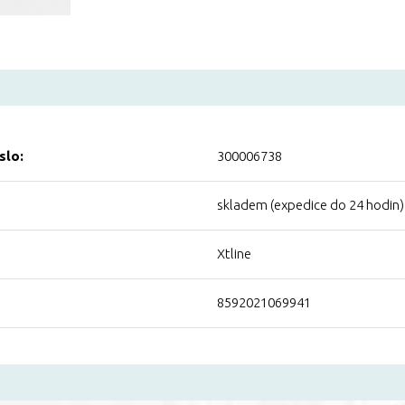
slo:
300006738
skladem (expedice do 24 hodin)
Xtline
8592021069941