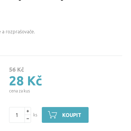
e a rozprašovače.
56 Kč
28 Kč
cena za kus
KOUPIT
ks