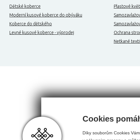
Dětské koberce
Plastové květ
Moderní kusové koberce do obýváku
Samozavlažov
Koberce do dětského
Samozavlažova
Levné kusové koberce - výprodej
Ochrana stro
Netkané texti
Cookies pomáh
Díky souborům Cookies Vám