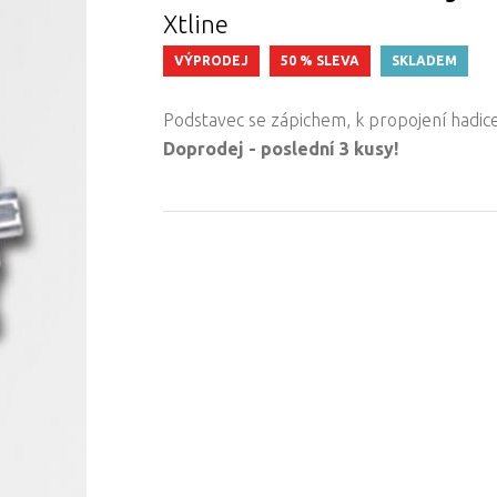
Xtline
VÝPRODEJ
50 % SLEVA
SKLADEM
Podstavec se zápichem, k propojení hadic
Doprodej - poslední 3 kusy!