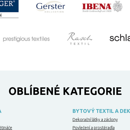
OBLÍBENÉ KATEGORIE
A
BYTOVÝ TEXTIL A DE
Dekorační látky a záclony
ětináče
Povlečení a prostěradla