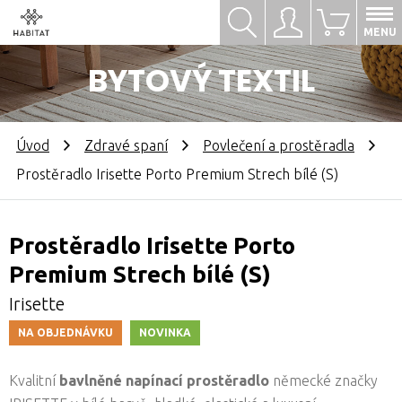
Hledat
Přihlásit se
0
MENU
BYTOVÝ TEXTIL
Úvod
Zdravé spaní
Povlečení a prostěradla
Prostěradlo Irisette Porto Premium Strech bílé (S)
Prostěradlo Irisette Porto
Premium Strech bílé (S)
Irisette
NA OBJEDNÁVKU
NOVINKA
Kvalitní
bavlněné napínací prostěradlo
německé značky