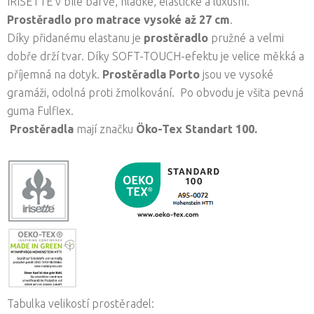
IRISETTE v bílé barvě, hladké, elastické a luxusní.
Prostěradlo pro matrace vysoké až 27 cm
.
Díky přidanému elastanu je
prostěradlo
pružné a velmi
dobře drží tvar. Díky SOFT-TOUCH-efektu je velice měkká a
příjemná na dotyk.
Prostěradla
Porto
jsou ve vysoké
gramáži, odolná proti žmolkování. Po obvodu je všita pevná
guma Fulflex.
Prostěradla
mají značku
Öko-Tex Standart 100.
Tabulka velikostí prostěradel: