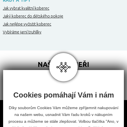
RADY A TIPY
Jak vybrat kvalitní koberec
Jaký koberec do dětského pokoje
Jak nejlépe vyčistit koberec
Vybíráme jarní truhlíky
NAŠI PARTNEŘI
Cookies pomáhají Vám i nám
Obchodní podmínky
Díky souborům Cookies Vám můžeme zpříjemnit nakupování
na našem webu, usnadnit Vám řadu kroků v nákupním
Odstoupení od smlouvy
procesu a můžeme se stále zlepšovat. Volbou tlačítka "Ano, v
Nastavení cookies