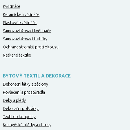
Květináče
Keramické květináče
Plastové květináče
Samozavlažovací květináče
Samozavlažovací truhlíky
Ochrana stromků proti okousu
Netkané textilie
BYTOVÝ TEXTIL A DEKORACE
Dekorační látky a záclony
Povlečení a prostěradla
Deky a plédy
Dekorační polštářky
Textil do koupelny
Kuchyňské utěrky a ubrusy