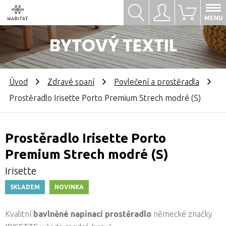
Hledat
Přihlásit se
0
MENU
BYTOVÝ TEXTIL
Úvod
Zdravé spaní
Povlečení a prostěradla
Prostěradlo Irisette Porto Premium Strech modré (S)
Prostěradlo Irisette Porto
Premium Strech modré (S)
Irisette
SKLADEM
NOVINKA
Kvalitní
bavlněné napínací prostěradlo
německé značky