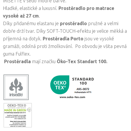
IRISETTE v šedo modré barvě.
Hladké, elastické a luxusní.
Prostěradlo pro matrace
vysoké až 27 cm
.
Díky přidanému elastanu je
prostěradlo
pružné a velmi
dobře drží tvar. Díky SOFT-TOUCH-efektu je velice měkká a
příjemná na dotyk.
Prostěradla
Porto
jsou ve vysoké
gramáži, odolná proti žmolkování. Po obvodu je všita pevná
guma Fulflex.
Prostěradla
mají značku
Öko-Tex Standart 100.