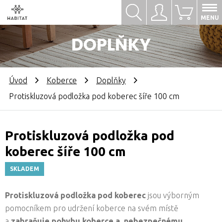
Hledat
Přihlásit se
0
MENU
DOPLŇKY
Úvod
Koberce
Doplňky
Protiskluzová podložka pod koberec šíře 100 cm
Protiskluzová podložka pod
koberec šíře 100 cm
SKLADEM
Protiskluzová podložka pod koberec
jsou výborným
pomocníkem pro udržení koberce na svém místě
a
zabraňuje pohybu koberce a nebezpečnému