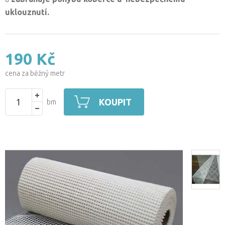
uklouznutí.
190 Kč
cena za běžný metr
KOUPIT
bm