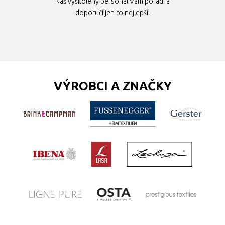
Náš vyškolený personál Vám poradí a
doporučí jen to nejlepší.
VÝROBCI A ZNAČKY