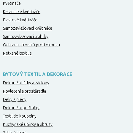
Květináče
Keramické květináče
Plastové květináče
Samozavlažovací květináče
Samozavlažovací truhlíky
Ochrana stromků proti okousu
Netkané textilie
BYTOVÝ TEXTIL A DEKORACE
Dekorační látky a záclony
Povlečení a prostěradla
Deky a plédy
Dekorační polštářky
Textil do koupelny
Kuchyňské utěrky a ubrusy
Zdravé spaní