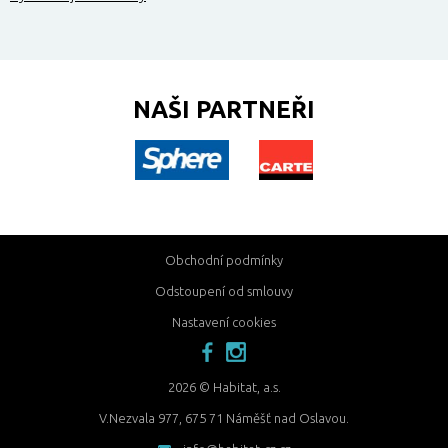
NAŠI PARTNEŘI
Obchodní podmínky
Odstoupení od smlouvy
Nastavení cookies
facebook
instagram
2026 © Habitat, a.s.
V.Nezvala 977, 675 71 Náměšť nad Oslavou.