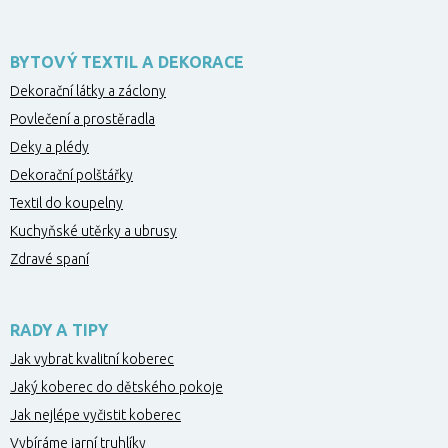
BYTOVÝ TEXTIL A DEKORACE
Dekorační látky a záclony
Povlečení a prostěradla
Deky a plédy
Dekorační polštářky
Textil do koupelny
Kuchyňské utěrky a ubrusy
Zdravé spaní
RADY A TIPY
Jak vybrat kvalitní koberec
Jaký koberec do dětského pokoje
Jak nejlépe vyčistit koberec
Vybíráme jarní truhlíky