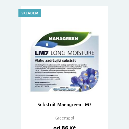
SKLADEM
Substrát Managreen LM7
Greenspol
od 86 Kč