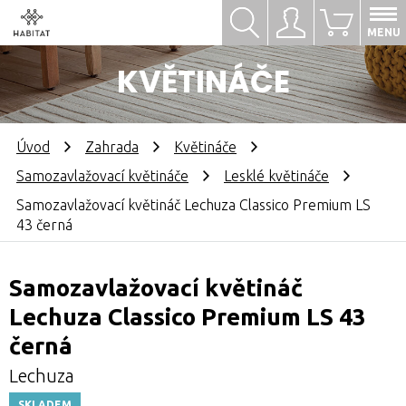
Hledat
Přihlásit se
0
MENU
KVĚTINÁČE
Úvod
Zahrada
Květináče
Samozavlažovací květináče
Lesklé květináče
Samozavlažovací květináč Lechuza Classico Premium LS
43 černá
Samozavlažovací květináč
Lechuza Classico Premium LS 43
černá
Lechuza
SKLADEM