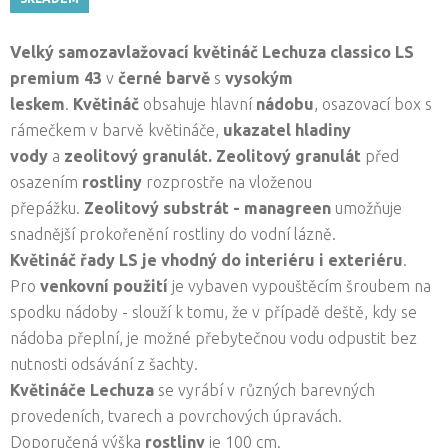
Velký samozavlažovací květináč Lechuza classico LS
premium 43
v
černé barvě
s
vysokým
leskem
.
Květináč
obsahuje hlavní
nádobu
, osazovací box s
rámečkem v barvě květináče,
ukazatel hladiny
vody
a
zeolitový granulát. Zeolitový granulát
před
osazením
rostliny
rozprostře na vloženou
přepážku.
Zeolitový substrát - managreen
umožňuje
snadnější prokořenění rostliny do vodní lázně.
Květináč řady LS je vhodný do interiéru i exteriéru
.
Pro
venkovní použití
je vybaven vypouštěcím šroubem na
spodku nádoby - slouží k tomu, že v případě deště, kdy se
nádoba přeplní, je možné přebytečnou vodu odpustit bez
nutnosti odsávání z šachty.
Květináče Lechuza
se vyrábí v různých barevných
provedeních, tvarech a povrchových úpravách.
Doporučená výška
rostliny
je 100 cm.