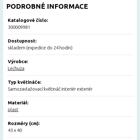
PODROBNÉ INFORMACE
Katalogové číslo:
300009981
Dostupnost:
skladem (expedice do 24 hodin)
Výrobce:
Lechuza
Typ květináče:
Samozavlažovací květináč interiér exteriér
Materiál:
plast
Rozměry (cm):
43 x 40