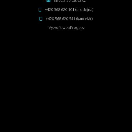
info@habitat-cz.cz
+420 568 620 101 (prodejna)
+420 568 620 541 (kancelář)
Vytvořil
webProgess