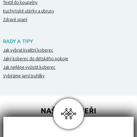
Textil do koupelny
Kuchyňské utěrky a ubrusy
Zdravé spaní
RADY A TIPY
Jak vybrat kvalitní koberec
Jaký koberec do dětského pokoje
Jak nejlépe vyčistit koberec
Vybíráme jarní truhlíky
NAŠI PARTNEŘI