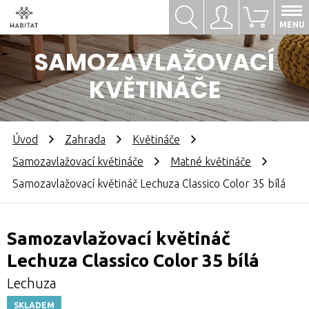
Hledat
Přihlásit se
0
MENU
SAMOZAVLAŽOVACÍ
KVĚTINÁČE
Úvod
Zahrada
Květináče
Samozavlažovací květináče
Matné květináče
Samozavlažovací květináč Lechuza Classico Color 35 bílá
Samozavlažovací květináč
Lechuza Classico Color 35 bílá
Lechuza
SKLADEM