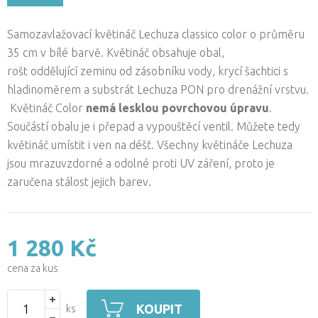
Samozavlažovací květináč Lechuza classico color o průměru
35 cm v bílé barvě. Květináč obsahuje obal,
rošt oddělující zeminu od zásobníku vody, krycí šachtici s
hladinoměrem a substrát Lechuza PON pro drenážní vrstvu.
Květináč Color
nemá lesklou povrchovou úpravu
.
Součástí obalu je i přepad a vypouštěcí ventil. Můžete tedy
květináč umístit i ven na déšť. Všechny květináče Lechuza
jsou mrazuvzdorné a odolné proti UV záření, proto je
zaručena stálost jejich barev.
1 280 Kč
cena za kus
KOUPIT
ks