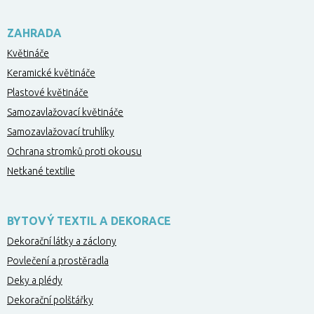
ZAHRADA
Květináče
Keramické květináče
Plastové květináče
Samozavlažovací květináče
Samozavlažovací truhlíky
Ochrana stromků proti okousu
Netkané textilie
BYTOVÝ TEXTIL A DEKORACE
Dekorační látky a záclony
Povlečení a prostěradla
Deky a plédy
Dekorační polštářky