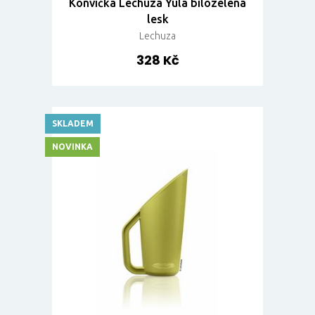
Konvička Lechuza Yula bílozelená
lesk
Lechuza
328 Kč
SKLADEM
NOVINKA