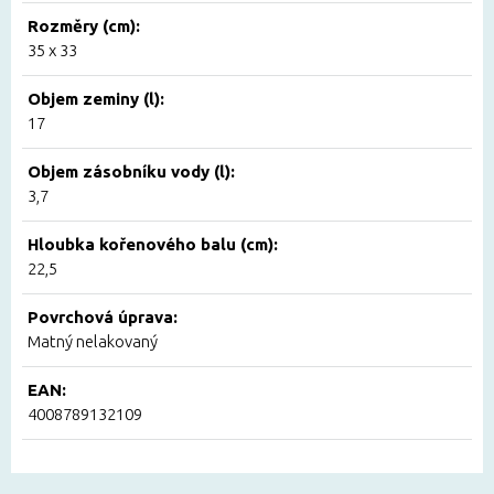
Rozměry (cm):
35 x 33
Objem zeminy (l):
17
Objem zásobníku vody (l):
3,7
Hloubka kořenového balu (cm):
22,5
Povrchová úprava:
Matný nelakovaný
EAN:
4008789132109