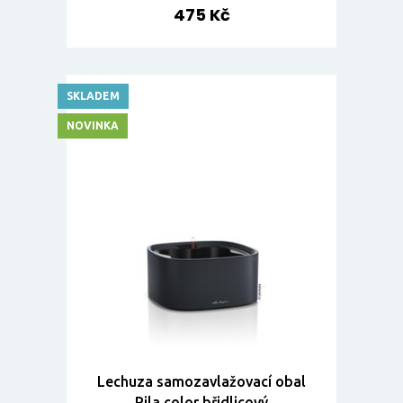
475 Kč
SKLADEM
NOVINKA
Lechuza samozavlažovací obal
Pila color břidlicový