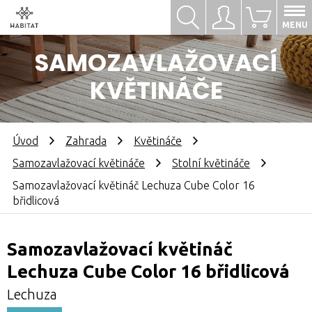
Hledat
Přihlásit se
0
MENU
SAMOZAVLAŽOVACÍ
KVĚTINÁČE
Úvod
Zahrada
Květináče
Samozavlažovací květináče
Stolní květináče
Samozavlažovací květináč Lechuza Cube Color 16
břidlicová
Samozavlažovací květináč
Lechuza Cube Color 16 břidlicová
Lechuza