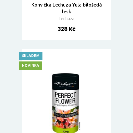
Konvička Lechuza Yula bílošedá
lesk
Lechuza
328 Kč
SKLADEM
NOVINKA