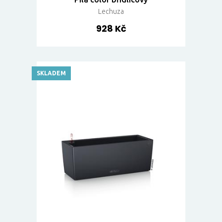
Lechuza
928 Kč
SKLADEM