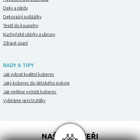
Deky a plédy
Dekorační polštářky
Textil do koupelny
Kuchyňské utěrky a ubrusy
Zdravé spaní
RADY A TIPY
Jak vybrat kvalitní koberec
Jaký koberec do dětského pokoje
Jak nejlépe vyčistit koberec
Vybíráme jarní truhlíky
NAŠI PARTNEŘI