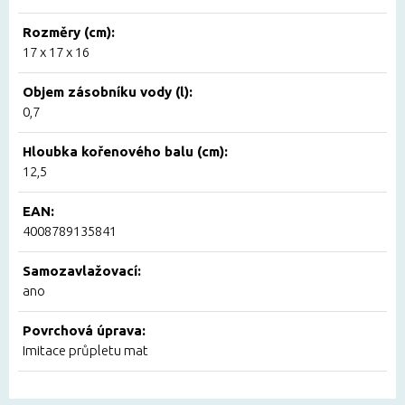
Rozměry (cm):
17 x 17 x 16
Objem zásobníku vody (l):
0,7
Hloubka kořenového balu (cm):
12,5
EAN:
4008789135841
Samozavlažovací:
ano
Povrchová úprava:
Imitace průpletu mat