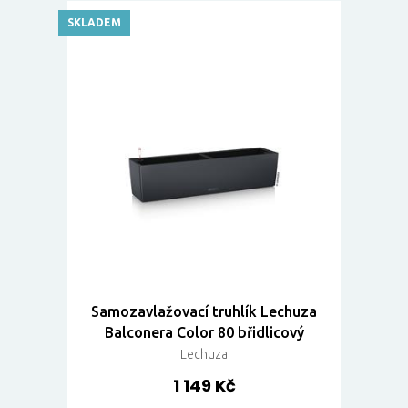
SKLADEM
Samozavlažovací truhlík Lechuza
Balconera Color 80 břidlicový
Lechuza
1 149 Kč