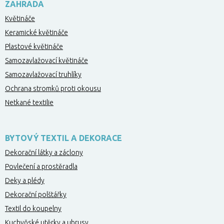
ZAHRADA
Květináče
Keramické květináče
Plastové květináče
Samozavlažovací květináče
Samozavlažovací truhlíky
Ochrana stromků proti okousu
Netkané textilie
BYTOVÝ TEXTIL A DEKORACE
Dekorační látky a záclony
Povlečení a prostěradla
Deky a plédy
Dekorační polštářky
Textil do koupelny
Kuchyňské utěrky a ubrusy