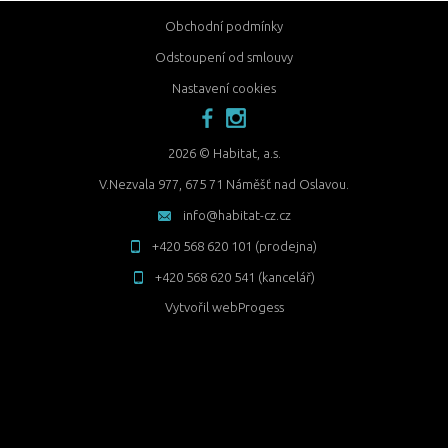
Obchodní podmínky
Odstoupení od smlouvy
Nastavení cookies
facebook
instagram
2026 © Habitat, a.s.
V.Nezvala 977, 675 71 Náměšť nad Oslavou.
info@habitat-cz.cz
+420 568 620 101 (prodejna)
+420 568 620 541 (kancelář)
Vytvořil
webProgess