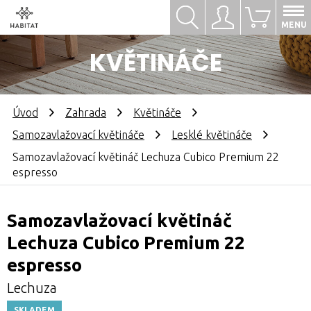
Hledat
Přihlásit se
0
MENU
KVĚTINÁČE
Úvod
Zahrada
Květináče
Samozavlažovací květináče
Lesklé květináče
Samozavlažovací květináč Lechuza Cubico Premium 22
espresso
Samozavlažovací květináč
Lechuza Cubico Premium 22
espresso
Lechuza
SKLADEM