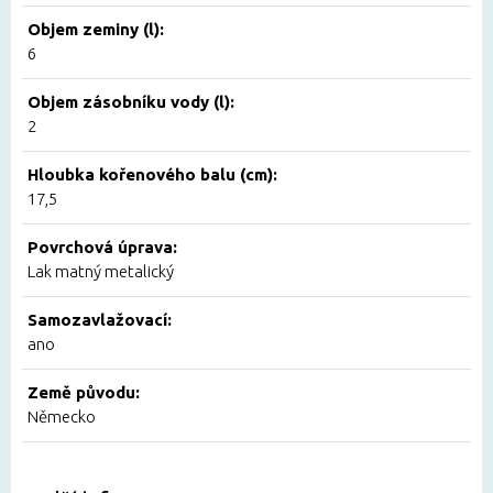
Objem zeminy (l):
6
Objem zásobníku vody (l):
2
Hloubka kořenového balu (cm):
17,5
Povrchová úprava:
Lak matný metalický
Samozavlažovací:
ano
Země původu:
Německo