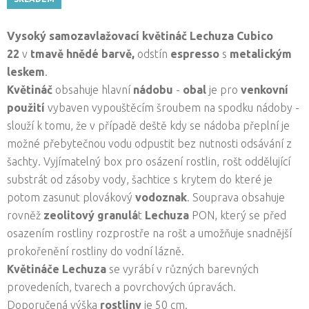
Vysoký samozavlažovací květináč Lechuza Cubico
22
v
tmavě hnědé
barvě,
odstín
espresso
s
metalickým
leskem
.
Květináč
obsahuje hlavní
nádobu
-
obal
je pro
venkovní
použití
vybaven vypouštěcím šroubem na spodku nádoby -
slouží k tomu, že v případě deště kdy se nádoba přeplní je
možné přebytečnou vodu odpustit bez nutnosti odsávání z
šachty. Vyjímatelný box pro osázení rostlin, rošt oddělující
substrát od zásoby vody, šachtice s krytem do které je
potom zasunut plovákový
vodoznak
. Souprava obsahuje
rovněž
zeolitový granulá
t
Lechuza
PON, který se před
osazením rostliny rozprostře na rošt a umožňuje snadnější
prokořenění rostliny do vodní lázně.
Květináče Lechuza
se vyrábí v různých barevných
provedeních, tvarech a povrchových úpravách.
Doporučená výška
rostliny
je 50 cm.