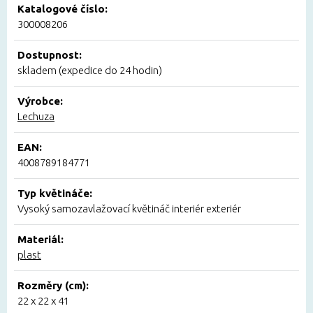
Katalogové číslo:
300008206
Dostupnost:
skladem (expedice do 24 hodin)
Výrobce:
Lechuza
EAN:
4008789184771
Typ květináče:
Vysoký samozavlažovací květináč interiér exteriér
Materiál:
plast
Rozměry (cm):
22 x 22 x 41