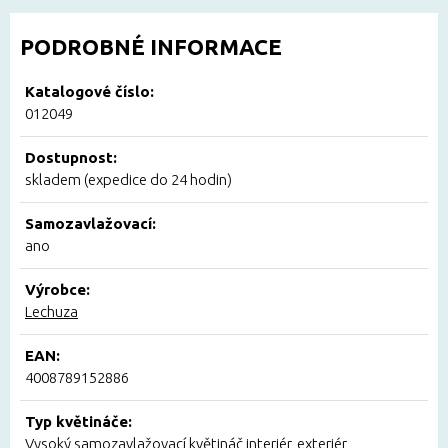
PODROBNÉ INFORMACE
Katalogové číslo:
012049
Dostupnost:
skladem (expedice do 24 hodin)
Samozavlažovací:
ano
Výrobce:
Lechuza
EAN:
4008789152886
Typ květináče:
Vysoký samozavlažovací květináč interiér, exteriér