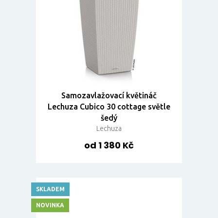
Samozavlažovací květináč
Lechuza Cubico 30 cottage světle
šedý
Lechuza
od 1 380 Kč
SKLADEM
NOVINKA