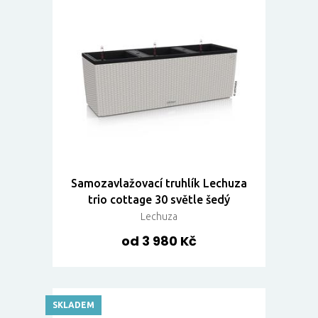
Samozavlažovací truhlík Lechuza
trio cottage 30 světle šedý
Lechuza
od 3 980 Kč
SKLADEM