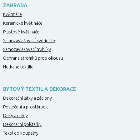
ZAHRADA
Květináče
Keramické květináče
Plastové květináče
Samozavlažovací květináče
Samozavlažovací truhlíky
Ochrana stromků proti okousu
Netkané textilie
BYTOVÝ TEXTIL A DEKORACE
Dekorační látky a záclony
Povlečení a prostěradla
Deky a plédy
Dekorační polštářky
Textil do koupelny