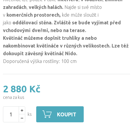
zahradách
,
velkých halách.
Najde si své místo
v
komerčních prostorech,
kde může sloužit i
jako
oddělovací stěna. Zvláště se bude vyjímat před
vchodovými dveřmi, nebo na terase.
Květináč můžeme doplnit truhlíky a nebo
nakombinovat květináče v různých velikostech. Lze též
dokoupit závěsný květináč Nido.
Doporučená výška rostliny: 100 cm
2 880 Kč
cena za kus
KOUPIT
ks