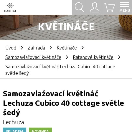
Hledat
Přihlásit se
0
MENU
KVĚTINÁČE
Úvod
Zahrada
Květináče
Samozavlažovací květináče
Ratanové květináče
Samozavlažovací květináč Lechuza Cubico 40 cottage
světle šedý
Samozavlažovací květináč
Lechuza Cubico 40 cottage světle
šedý
Lechuza
SKLADEM
NOVINKA