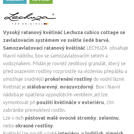
Vysoký ratanový květináč Lechuza cubico cottage
se
zavlažovacím systémem
ve světle šedé barvě.
Samozavlažovací ratanový květináč
LECHUZA obsahuje
hlavní nádobu, box se samozavlažovacím setem a
vodoznakem. Přidán je rovněž zeolitový granulát, který se
před osazením rostliny rozprostře na vloženou přepážku a
umožňuje snadnější
prokořenění rostliny
do vodní lázně.
Květináč je
stálobarevný
,
mrazuvzdorný
. Box i hlavní
nádoba je opatřena vypouštěcím ventilem, jež lze
vymontovat při
použití květináče v exteriéru
, čím
zabráníte přemokření rostlin.
Lze v nich
pěstovat malé ovocné stromky
,
zeleninu
,
nebo
okrasné rostliny
.
Květináč lze použít v také
interiéru
,
v
lodžiích
,
zimních