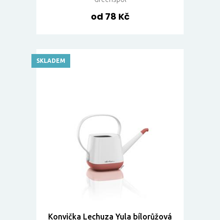
od 78 Kč
SKLADEM
Konvička Lechuza Yula bílorůžová