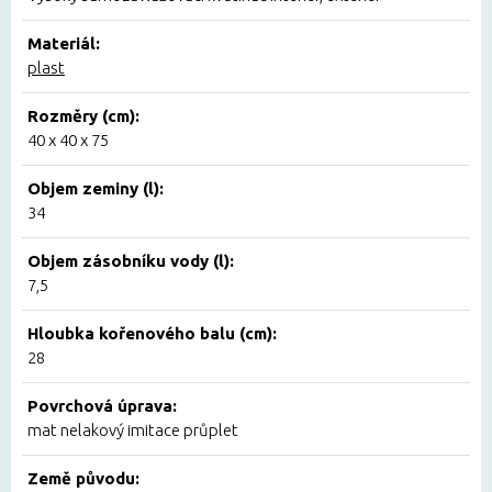
Materiál:
plast
Rozměry (cm):
40 x 40 x 75
Objem zeminy (l):
34
Objem zásobníku vody (l):
7,5
Hloubka kořenového balu (cm):
28
Povrchová úprava:
mat nelakový imitace průplet
Země původu: