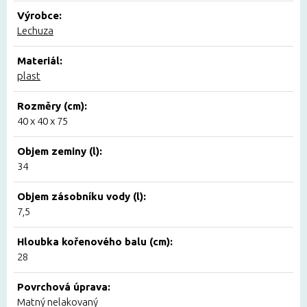
Výrobce:
Lechuza
Materiál:
plast
Rozměry (cm):
40 x 40 x 75
Objem zeminy (l):
34
Objem zásobníku vody (l):
7,5
Hloubka kořenového balu (cm):
28
Povrchová úprava:
Matný nelakovaný