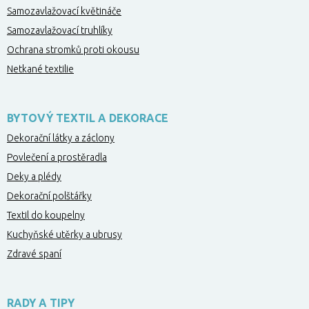
Samozavlažovací květináče
Samozavlažovací truhlíky
Ochrana stromků proti okousu
Netkané textilie
BYTOVÝ TEXTIL A DEKORACE
Dekorační látky a záclony
Povlečení a prostěradla
Deky a plédy
Dekorační polštářky
Textil do koupelny
Kuchyňské utěrky a ubrusy
Zdravé spaní
RADY A TIPY