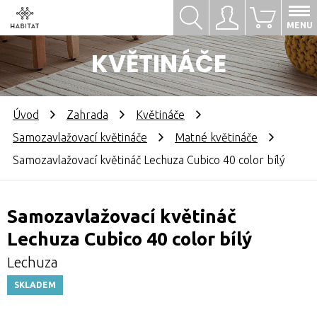
Hledat
Přihlásit se
0
MENU
KVĚTINÁČE
Úvod
Zahrada
Květináče
Samozavlažovací květináče
Matné květináče
Samozavlažovací květináč Lechuza Cubico 40 color bílý
Samozavlažovací květináč
Lechuza Cubico 40 color bílý
Lechuza
SKLADEM