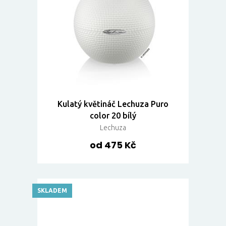
Kulatý květináč Lechuza Puro
color 20 bílý
Lechuza
od 475 Kč
SKLADEM