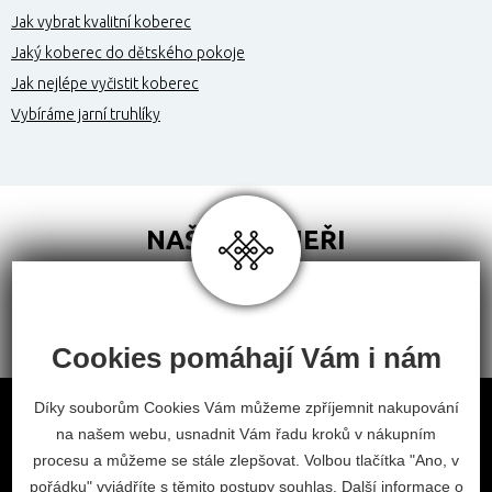
Jak vybrat kvalitní koberec
Jaký koberec do dětského pokoje
Jak nejlépe vyčistit koberec
Vybíráme jarní truhlíky
NAŠI PARTNEŘI
Cookies pomáhají Vám i nám
Obchodní podmínky
Díky souborům Cookies Vám můžeme zpříjemnit nakupování
na našem webu, usnadnit Vám řadu kroků v nákupním
Odstoupení od smlouvy
procesu a můžeme se stále zlepšovat. Volbou tlačítka "Ano, v
Nastavení cookies
pořádku" vyjádříte s těmito postupy souhlas. Další informace o