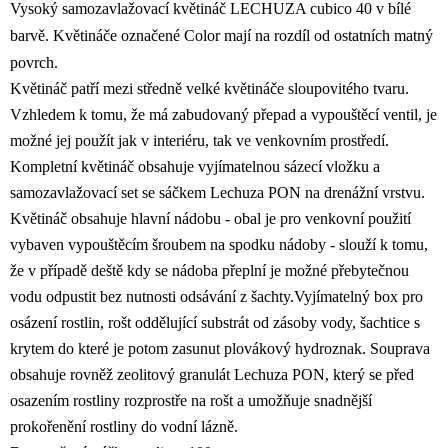
Vysoký samozavlažovací květináč LECHUZA cubico 40 v bílé
barvě. Květináče označené Color mají na rozdíl od ostatních matný
povrch.
Květináč patří mezi středně velké květináče sloupovitého tvaru.
Vzhledem k tomu, že má zabudovaný přepad a vypouštěcí ventil, je
možné jej použít jak v interiéru, tak ve venkovním prostředí.
Kompletní květináč obsahuje vyjímatelnou sázecí vložku a
samozavlažovací set se sáčkem Lechuza PON na drenážní vrstvu.
Květináč obsahuje hlavní nádobu - obal je pro venkovní použití
vybaven vypouštěcím šroubem na spodku nádoby - slouží k tomu,
že v případě deště kdy se nádoba přeplní je možné přebytečnou
vodu odpustit bez nutnosti odsávání z šachty.Vyjímatelný box pro
osázení rostlin, rošt oddělující substrát od zásoby vody, šachtice s
krytem do které je potom zasunut plovákový hydroznak. Souprava
obsahuje rovněž zeolitový granulát Lechuza PON, který se před
osazením rostliny rozprostře na rošt a umožňuje snadnější
prokořenění rostliny do vodní lázně.