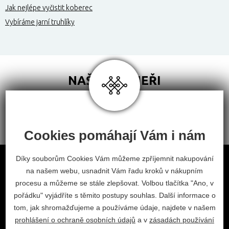
Jak nejlépe vyčistit koberec
Vybíráme jarní truhlíky
NAŠI PARTNEŘI
Cookies pomáhají Vám i nám
Obchodní podmínky
Díky souborům Cookies Vám můžeme zpříjemnit nakupování
na našem webu, usnadnit Vám řadu kroků v nákupním
Odstoupení od smlouvy
procesu a můžeme se stále zlepšovat. Volbou tlačítka "Ano, v
Nastavení cookies
pořádku" vyjádříte s těmito postupy souhlas. Další informace o
tom, jak shromažďujeme a používáme údaje, najdete v našem
facebook
instagram
prohlášení o ochraně osobních údajů
a v
zásadách používání
2026 © Habitat, a.s.