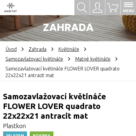
Hledat
Přihlásit se
0
MENU
ZAHRADA
Úvod
Zahrada
Květináče
Samozavlažovací květináče
Matné květináče
Samozavlažovací květináče FLOWER LOVER quadrato
22x22x21 antracit mat
Samozavlažovací květináče
FLOWER LOVER quadrato
22x22x21 antracit mat
Plastkon
SKLADEM
NOVINKA