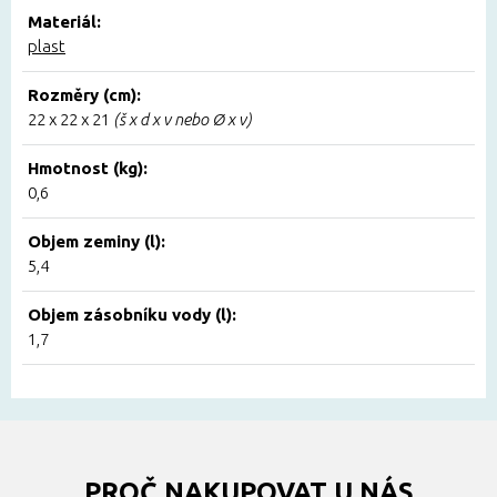
Materiál:
plast
Rozměry (cm):
22 x 22 x 21
(š x d x v nebo Ø x v)
Hmotnost (kg):
0,6
Objem zeminy (l):
5,4
Objem zásobníku vody (l):
1,7
PROČ NAKUPOVAT U NÁS