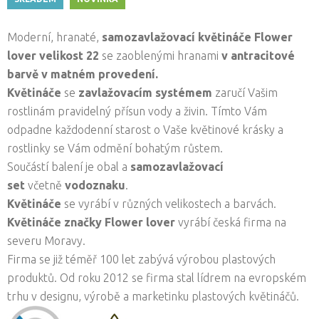
Moderní, hranaté,
samozavlažovací květináče Flower
lover velikost 22
se zaoblenými hranami
v antracitové
barvě v matném provedení.
Květináče
se
zavlažovacím systémem
zaručí Vašim
rostlinám pravidelný přísun vody a živin. Tímto Vám
odpadne každodenní starost o Vaše květinové krásky a
rostlinky se Vám odmění bohatým růstem.
Součástí balení je obal a
samozavlažovací
set
včetně
vodoznaku
.
Květináče
se vyrábí v různých velikostech a barvách.
Květináče značky Flower lover
vyrábí česká firma na
severu Moravy.
Firma se již téměř 100 let zabývá výrobou plastových
produktů. Od roku 2012 se firma stal lídrem na evropském
trhu v designu, výrobě a marketinku plastových květináčů.