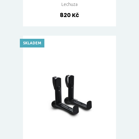
Lechuza
820 Kč
SKLADEM