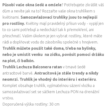
Působí vaše okna šedě a omšele
? Potřebujete zkrášlit váš
dům a nevíte jak na to? Rozzařte vaše okna truhlíkem s
květinami.
Samozavlažovací truhlíky jsou to nejlepší
pro rostliny.
Květiny mají pravidelný přísun vody - vypijí jen
to co sami potřebují a nedochází tak k přemokření, ani
přeschnutí. Vašim úkolem je jen vybrat rostliny, které máte
rádi a doplňovat vodu do zásobníku společně s hnojivem.
Truhlík můžete použít také doma, třeba na bylinky,
nebo je umístit venku na zídku, pověsit pomocí držáku
na plot, či balkón.
Truhlík Lechuza Balconera ratan
v tmavě šedé
antracitové barvě.
Antracitová je stále trendy a nikdy
neomrzí.
Truhlík
je vhodný do interiéru i exteriéru
.
Komplet obsahuje truhlík, vyjímatelnou sázení vložku a
samozavlažovací set se sáčkem Lechuza PON na drenážní
vrstvu.
Doporučená výška rostliny: 30 cm