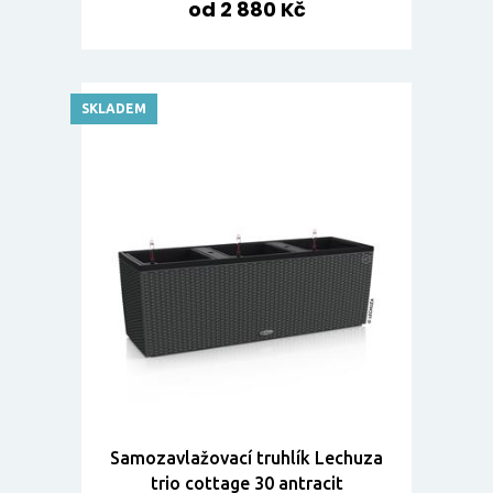
od 2 880 Kč
SKLADEM
Samozavlažovací truhlík Lechuza
trio cottage 30 antracit