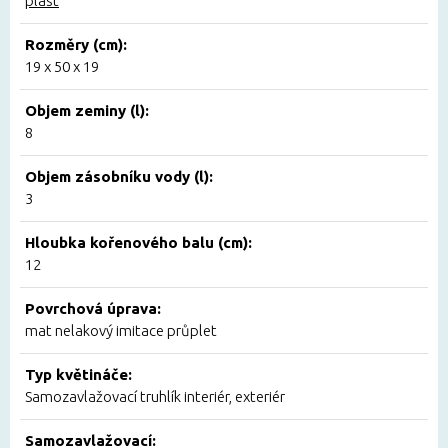
plast
Rozměry (cm):
19 x 50 x 19
Objem zeminy (l):
8
Objem zásobníku vody (l):
3
Hloubka kořenového balu (cm):
12
Povrchová úprava:
mat nelakový imitace průplet
Typ květináče:
Samozavlažovací truhlík interiér, exteriér
Samozavlažovací: