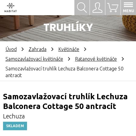
Hledat
Přihlásit se
0
MENU
TRUHLÍKY
Úvod
Zahrada
Květináče
Samozavlažovací květináče
Ratanové květináče
Samozavlažovací truhlík Lechuza Balconera Cottage 50
antracit
Samozavlažovací truhlík Lechuza
Balconera Cottage 50 antracit
Lechuza
SKLADEM