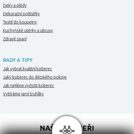
Deky a plédy
Dekorační polštářky
Textil do koupelny
Kuchyňské utěrky a ubrusy
Zdravé spaní
RADY A TIPY
Jak vybrat kvalitní koberec
Jaký koberec do dětského pokoje
Jak nejlépe vyčistit koberec
Vybíráme jarní truhlíky
NAŠI PARTNEŘI