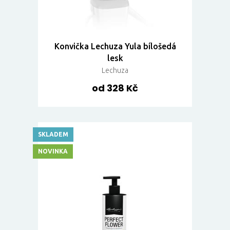
Konvička Lechuza Yula bílošedá
lesk
Lechuza
od 328 Kč
SKLADEM
NOVINKA