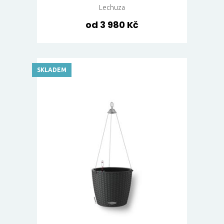
Lechuza
od 3 980 Kč
SKLADEM