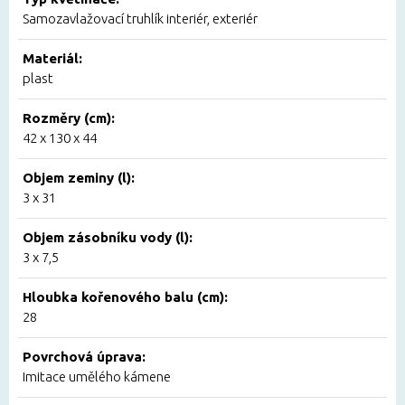
Samozavlažovací truhlík interiér, exteriér
Materiál:
plast
Rozměry (cm):
42 x 130 x 44
Objem zeminy (l):
3 x 31
Objem zásobníku vody (l):
3 x 7,5
Hloubka kořenového balu (cm):
28
Povrchová úprava:
Imitace umělého kámene