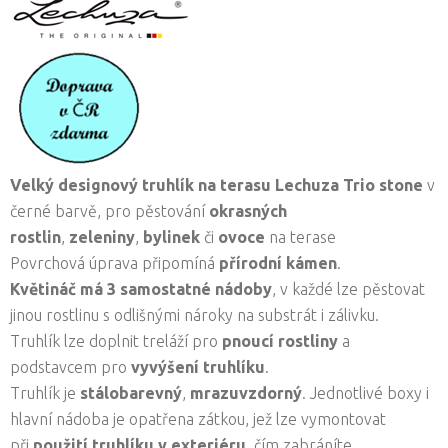
Velký designový truhlík na terasu Lechuza Trio stone
v
černé barvě, pro pěstování
okrasných
rostlin
,
zeleniny
,
bylinek
či
ovoce
na terase
Povrchová úprava připomíná
přírodní kámen
.
Květináč má 3 samostatné nádoby
, v každé lze pěstovat
jinou rostlinu s odlišnými nároky na substrát i zálivku.
Truhlík lze doplnit treláží pro
pnoucí rostliny
a
podstavcem pro
vyvýšení truhlíku
.
Truhlík je
stálobarevný
,
mrazuvzdorný
. Jednotlivé boxy i
hlavní nádoba je opatřena zátkou, jež lze vymontovat
při
použití truhlíku v exteriéru
, čím zabráníte