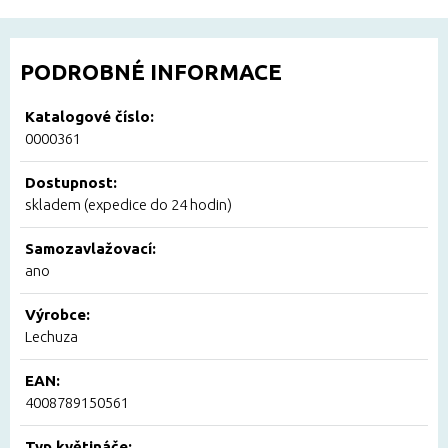
PODROBNÉ INFORMACE
Katalogové číslo:
0000361
Dostupnost:
skladem (expedice do 24 hodin)
Samozavlažovací:
ano
Výrobce:
Lechuza
EAN:
4008789150561
Typ květináče: