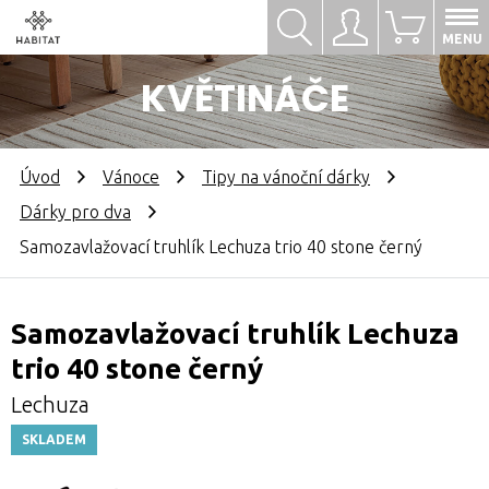
Hledat
Přihlásit se
0
MENU
KVĚTINÁČE
Úvod
Vánoce
Tipy na vánoční dárky
Dárky pro dva
Samozavlažovací truhlík Lechuza trio 40 stone černý
Samozavlažovací truhlík Lechuza
trio 40 stone černý
Lechuza
SKLADEM