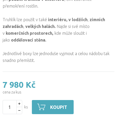
přemokření rostlin.
Truhlík lze použít v také
interiéru,
v
lodžiích
,
zimních
zahradách
,
velkých halách.
Najde si své místo
v
komerčních prostorech,
kde může sloužit i
jako
oddělovací stěna.
Jednotlivé boxy lze jednoduše vyjmout a celou nádobu tak
snadno přemístit.
7 980 Kč
cena za kus
KOUPIT
ks