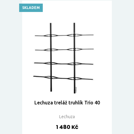
SKLADEM
Lechuza treláž truhlík Trio 40
Lechuza
1 480 Kč