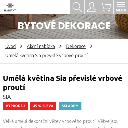
Hledat
Přihlásit se
0
MENU
BYTOVÉ DEKORACE
Úvod
Akční nabídka
Dekorace
Umělá květina Sia převislé vrbové proutí
Umělá květina Sia převislé vrbové
proutí
SIA
VÝPRODEJ
45 % SLEVA
SKLADEM
Velká umělá dekorační větev vrbového proutí. Větve jsou