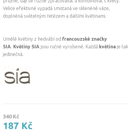
pružné, dají se různě zpracovávat a kombinovat s květy.
Velice efektivně vypadá smotaná ve skleněné váze,
doplněná světelným řetězem a dalšími květinami.
Umělé květiny z hedvábí od
francouzské značky
SIA
.
Květiny SIA
jsou ručně vyrobené. Každá
květina
je tak
jedinečná.
340 Kč
187 Kč