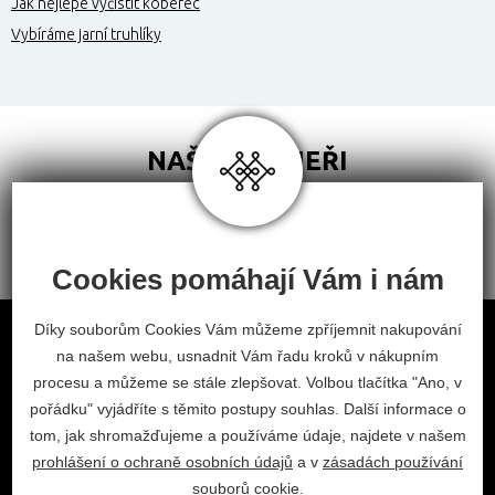
Jak nejlépe vyčistit koberec
Vybíráme jarní truhlíky
NAŠI PARTNEŘI
Cookies pomáhají Vám i nám
Obchodní podmínky
Díky souborům Cookies Vám můžeme zpříjemnit nakupování
na našem webu, usnadnit Vám řadu kroků v nákupním
Odstoupení od smlouvy
procesu a můžeme se stále zlepšovat. Volbou tlačítka "Ano, v
Nastavení cookies
pořádku" vyjádříte s těmito postupy souhlas. Další informace o
tom, jak shromažďujeme a používáme údaje, najdete v našem
facebook
instagram
prohlášení o ochraně osobních údajů
a v
zásadách používání
2026 © Habitat, a.s.
souborů cookie
.