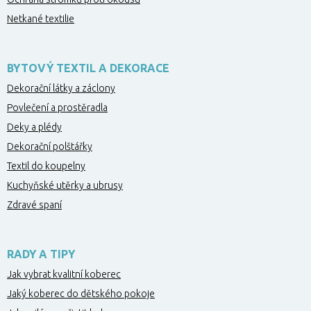
Netkané textilie
BYTOVÝ TEXTIL A DEKORACE
Dekorační látky a záclony
Povlečení a prostěradla
Deky a plédy
Dekorační polštářky
Textil do koupelny
Kuchyňské utěrky a ubrusy
Zdravé spaní
RADY A TIPY
Jak vybrat kvalitní koberec
Jaký koberec do dětského pokoje