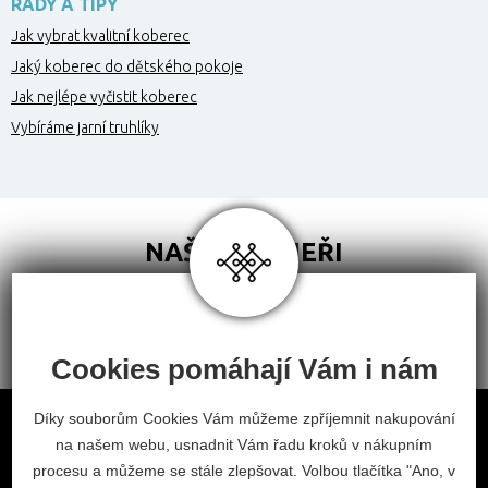
RADY A TIPY
Jak vybrat kvalitní koberec
Jaký koberec do dětského pokoje
Jak nejlépe vyčistit koberec
Vybíráme jarní truhlíky
NAŠI PARTNEŘI
Cookies pomáhají Vám i nám
Obchodní podmínky
Díky souborům Cookies Vám můžeme zpříjemnit nakupování
na našem webu, usnadnit Vám řadu kroků v nákupním
Odstoupení od smlouvy
procesu a můžeme se stále zlepšovat. Volbou tlačítka "Ano, v
Nastavení cookies