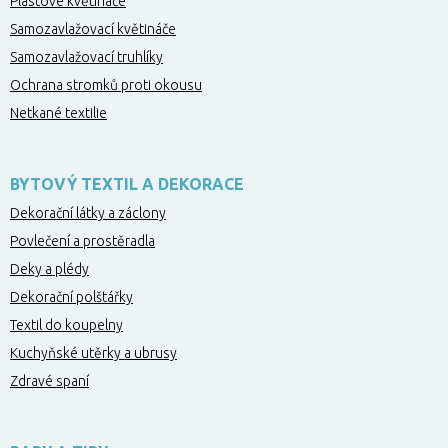
Plastové květináče
Samozavlažovací květináče
Samozavlažovací truhlíky
Ochrana stromků proti okousu
Netkané textilie
BYTOVÝ TEXTIL A DEKORACE
Dekorační látky a záclony
Povlečení a prostěradla
Deky a plédy
Dekorační polštářky
Textil do koupelny
Kuchyňské utěrky a ubrusy
Zdravé spaní