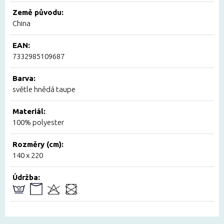
Země původu:
China
EAN:
7332985109687
Barva:
světle hnědá taupe
Materiál:
100% polyester
Rozměry (cm):
140 x 220
Údržba: