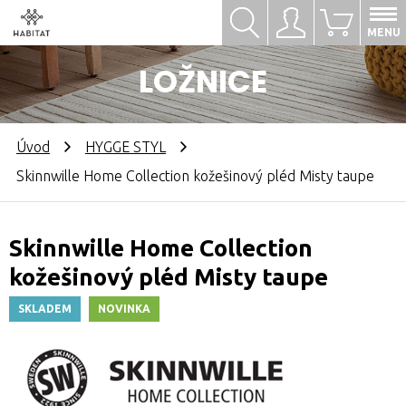
Hledat
Přihlásit se
0
MENU
LOŽNICE
Úvod
HYGGE STYL
Skinnwille Home Collection kožešinový pléd Misty taupe
Skinnwille Home Collection
kožešinový pléd Misty taupe
SKLADEM
NOVINKA