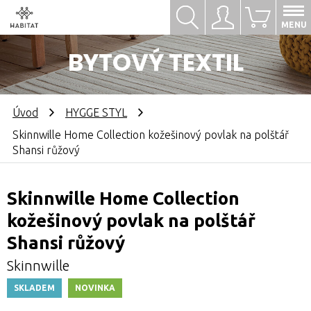
Hledat
Přihlásit se
0
MENU
BYTOVÝ TEXTIL
Úvod
HYGGE STYL
Skinnwille Home Collection kožešinový povlak na polštář
Shansi růžový
Skinnwille Home Collection
kožešinový povlak na polštář
Shansi růžový
Skinnwille
SKLADEM
NOVINKA