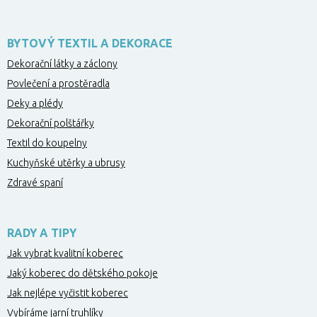
BYTOVÝ TEXTIL A DEKORACE
Dekorační látky a záclony
Povlečení a prostěradla
Deky a plédy
Dekorační polštářky
Textil do koupelny
Kuchyňské utěrky a ubrusy
Zdravé spaní
RADY A TIPY
Jak vybrat kvalitní koberec
Jaký koberec do dětského pokoje
Jak nejlépe vyčistit koberec
Vybíráme jarní truhlíky