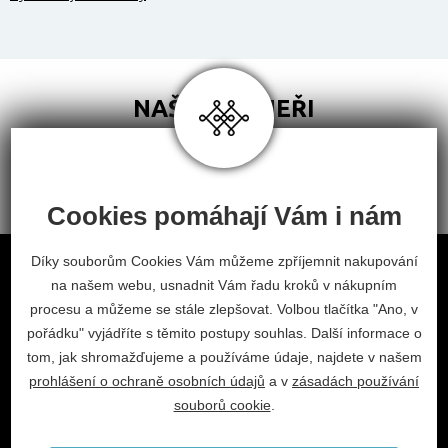
NAŠI PARTNEŘI
Cookies pomáhají Vám i nám
Obchodní podmínky
Díky souborům Cookies Vám můžeme zpříjemnit nakupování
na našem webu, usnadnit Vám řadu kroků v nákupním
Odstoupení od smlouvy
procesu a můžeme se stále zlepšovat. Volbou tlačítka "Ano, v
Nastavení cookies
pořádku" vyjádříte s těmito postupy souhlas. Další informace o
tom, jak shromažďujeme a používáme údaje, najdete v našem
facebook
instagram
prohlášení o ochraně osobních údajů
a v
zásadách používání
2026 © Habitat, a.s.
souborů cookie
.
V.Nezvala 977, 675 71 Náměšť nad Oslavou.