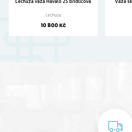
Lechuza váza Havalo 25 břidlicová
Váza s
Lechuza
10 800 Kč