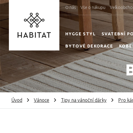
O nás
Vše o nákupu
Velkoobcho
HYGGE STYL
SVATEBNÍ P
BYTOVÉ DEKORACE
KOBE
Úvod
Vánoce
Tipy na vánoční dárky
Pro k