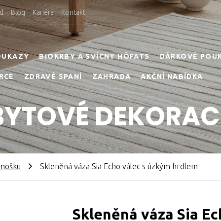
d
Blog
Kariéra
Kontakt
OUKAZY
BIOKRBY A SVÍCNY HÖFATS
DÁRKOVÉ POU
RCE
ZDRAVÉ SPANÍ
ZAHRADA
AKČNÍ NABÍDKA
BYTOVÉ DEKORAC
ámošku
Skleněná váza Sia Echo válec s úzkým hrdlem
Skleněná váza Sia Ec