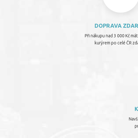
DOPRAVA ZDA
Při nákupu nad 3 000 Kč má
kurýrem po celé ČR zd
Navšt
p