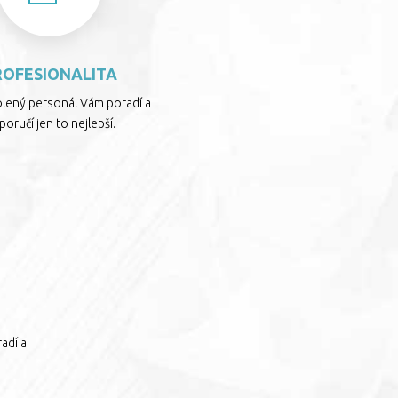
ROFESIONALITA
olený personál Vám poradí a
oručí jen to nejlepší.
adí a