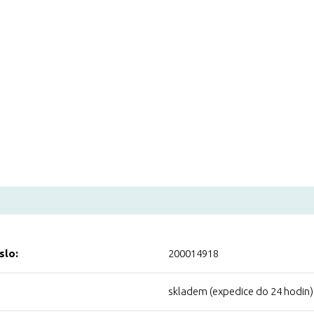
slo:
200014918
skladem (expedice do 24 hodin)