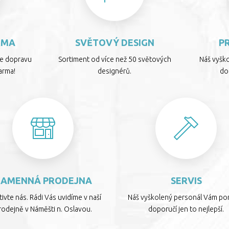
RMA
SVĚTOVÝ DESIGN
P
te dopravu
Sortiment od více než 50 světových
Náš vyšk
arma!
designérů.
dop
KAMENNÁ PRODEJNA
SERVIS
ivte nás. Rádi Vás uvidíme v naší
Náš vyškolený personál Vám por
rodejně v Náměšti n. Oslavou.
doporučí jen to nejlepší.