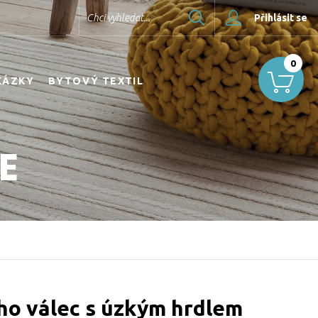
Hledat
Chci vyhledat...
Přihlásit se
0
KÁZKY
BYTOVÝ TEXTIL
E
ho válec s úzkým hrdlem