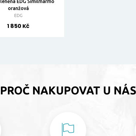
kleněná EDG Similmarmo
oranžová
EDG
1 850 Kč
PROČ NAKUPOVAT U NÁ