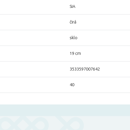
SIA
čirá
sklo
19 cm
3533597007642
40